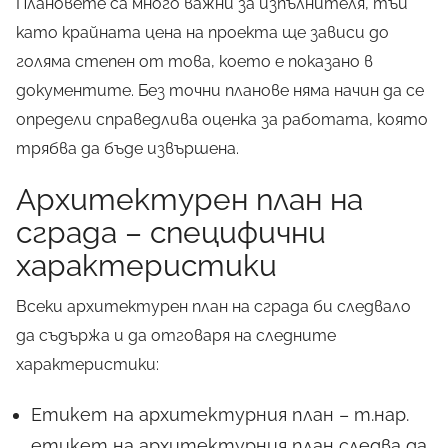
Плановете са много важни за изпълнителя, тъй
като крайната цена на проекта ще зависи до
голяма степен от това, което е показано в
документите. Без точни планове няма начин да се
определи справедлива оценка за работата, която
трябва да бъде извършена.
Архитектурен план на
сграда – специфични
характеристики
Всеки архитектурен план на сграда би следвало
да съдържа и да отговаря на следните
характеристики:
Етикет на архитектурния план – т.нар.
X
етикет на архитектурния план следва да