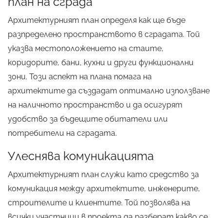
план на сграда
Архитектурният план определя как ще бъде
разпределено пространството в сградата. Той
указва местоположението на стаите,
коридорите, бани, кухни и други функционални
зони. Този аспект на плана помага на
архитектите да създадат оптимално използване
на наличното пространство и да осигурят
удобство за бъдещите обитатели или
потребители на сградата.
Улеснява комуникацията
Архитектурният план служи като средство за
комуникация между архитектите, инженерите,
строителите и клиентите. Той позволява на
всички участници в проекта да разберат какво се