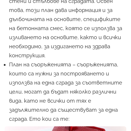
стени и стълбове на сградата. Освен
това, този план дава информация и за
дълбочината на основите, спецификите
на бетонната смес, която се използва за
изливането на основите, както и всички
необходимо, за издигането на здрава
конструкция.
План на съоръженията – съоръженията,
които са нужни за построяването и
използва на една сграда за съответните
цели, могат да бъдат няколко различни
вида, като не всички от тях е
задължително да съществуват за една
сграда. Ето кои са те: