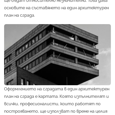
ще бъдат относително незначителни. Това дава
основите на съставянето на един архитектурен
план на сграда.
Оформлението на сградата в един архитектурен
план на сграда е картата. Която изпълнителят и
всички, професионалисти, които работят по
построяването, ще използват по време на целия