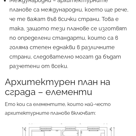
Международни – архитектурните
планове са международни, което ще рече,
че те важат във всички страни. Това е
така, защото тези планове се изготвят
по определени стандарти, които са в
голяма степен еднакви в различните
страни, следователно могат да бъдат
разчетени от всеки.
Архитектурен план на
сграда – елементи
Ето кои са елементите, които най-често
архитектурните планове включват: