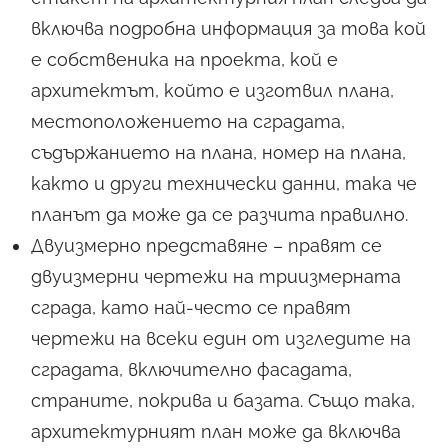
включва подробна информация за това кой
е собственика на проекта, кой е
Какво
НЕ
знаете за
архитектът, който е изготвил плана,
местоположението на сградата,
архитектурата?
съдържанието на плана, номер на плана,
Разберете
всички ТАЙНИ
от
както и други технически данни, така че
нашето НАПЪЛНО
БЕЗПЛАТНО
ръководство от
планът да може да се разчита правилно.
А до Я!
Двуизмерно представяне – правят се
двуизмерни чертежи на триизмерната
сграда, като най-често се правят
чертежи на всеки един от изгледите на
Вземи още сега!
сградата, включително фасадата,
страните, покрива и базата. Също така,
архитектурният план може да включва