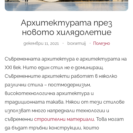
Архитектурата през
новото хилядолетие
декември 11, 2021
•
boxwmuij
•
Полезно
Съвременната архитектура е архитектурата на
XXI век. Нито един стил не е доминиращ.
Съвременните архитекти работят в няколко
различни стила – постмодернизъм,
високотехнологична архитектура и
традиционната такава. Някои от тези стилове
използват много напреднали технологии и
съвременни
строителни материали
. Това могат
да бъдат тръбни конструкции, които