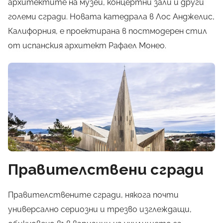
архитектите на музеи, концертни зали и други
големи сгради. Новата катедрала в Лос Анджелис,
Калифорния, е проектирана в постмодерен стил
от испанския архитект Рафаел Монео.
Правителствени сгради
Правителствените сгради, някога почти
универсално сериозни и трезво изглеждащи,