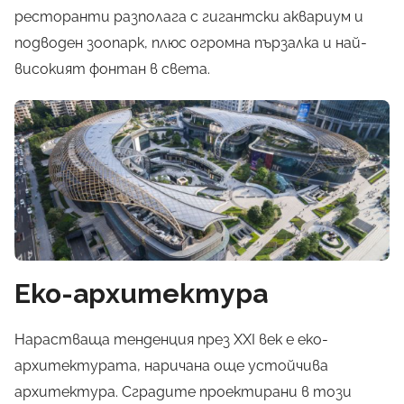
ресторанти разполага с гигантски аквариум и
подводен зоопарк, плюс огромна пързалка и най-
високият фонтан в света.
Еко-архитектура
Нарастваща тенденция през XXI век е еко-
архитектурата, наричана още устойчива
архитектура. Сградите проектирани в този