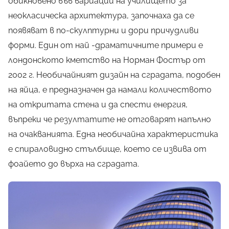
обикновено във вариации на училището за
неокласическа архитектура, започнаха да се
появяват в по-скулптурни и дори причудливи
форми. Един от най -драматичните примери е
лондонското кметство на Норман Фостър от
2002 г. Необичайният дизайн на сградата, подобен
на яйца, е предназначен да намали количеството
на откритата стена и да спести енергия,
въпреки че резултатите не отговарят напълно
на очакванията. Една необичайна характеристика
е спираловидно стълбище, което се извива от
фоайето до върха на сградата.