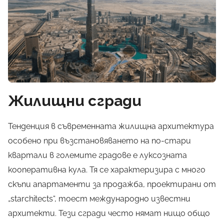
Жилищни сгради
Тенденция в съвременната жилищна архитектура
особено при възстановяването на по-стари
квартали в големите градове е луксозната
кооперативна
кула
. Тя се характеризира с много
скъпи апартаменти за продажба, проектирани от
„starchitects“, тоест международно известни
архитекти. Тези сгради често нямат нищо общо