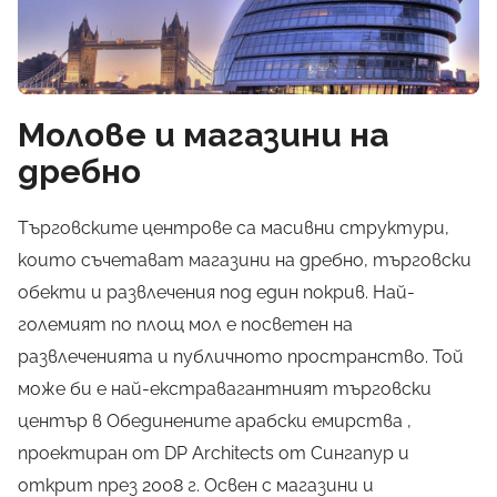
Молове и магазини на
дребно
Търговските центрове са масивни структури,
които съчетават магазини на дребно, търговски
обекти и развлечения под един покрив. Най-
големият по площ мол е посветен на
развлеченията и публичното пространство. Той
може би е най-екстравагантният търговски
център в Обединените арабски емирства ,
проектиран от DP Architects от Сингапур и
открит през 2008 г. Освен с магазини и