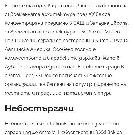
Като се има предвид, че основните паметници на
съвременната архитектура през XX век са
концентрирани предимно в САЩ и Западна Европа,
съвременната архитектура е глобална. Много
нови и важни сгради са построени в Китай, Русия,
Латинска Америка. Особено голямо е
количеството и в арабските държави, като в
Дубай се намира една от най-високите сгради в
света. През XXI век се появяват множество
организации, посветени на популяризирането на
местната и традиционната архитектура.
Небостъргачи
Небостъргачът обикновено се определя като
сграда над 40 етажа. Небостъргачи в XXI век са