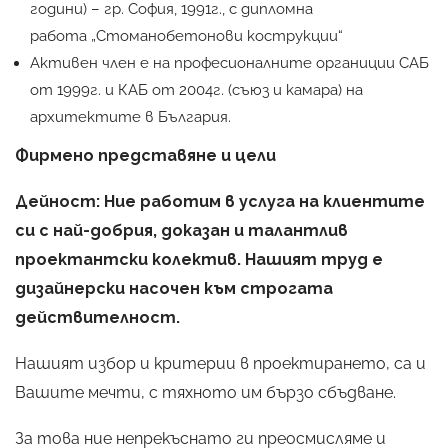
години) – гр. София, 1991г., с дипломна
работа „Стоманобетонови кострукции“
Активен член е на професионалните органиции САБ
от 1999г. и КАБ от 2004г. (съюз и камара) на
архитектите в България.
Фирмено представяне и цели
Дейност: Ние работим в услуга на клиентите
си с най-добрия, доказан и талантлив
проектантски колектив. Нашият труд е
дизайнерски насочен към строгата
действителност.
Нашият избор и критерии в проектирането, са и
Вашите мечти, с тяхното им бързо сбъдване.
За това ние непрекъснато ги преосмисляме и