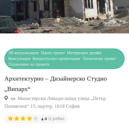
3D визуализации
,
Идеен проект
,
Интериорен дизайн
,
Консултация
,
Концептуално проектиране
,
Технически проект
,
Управление на проекти
Архитектурно – Дизайнерско Студио
„Випарх“
кв. Манастирски Ливади-запад улица „Петър
Папакочев“ 15, партер, 1618 София
4.0
(1 ревю)