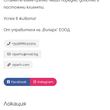
Станете евентуално, наши поредни, доволни и
постоянни клиенти.
Успех в живота!
От управителя на „Випарх“ ЕООД
+359888252305
viparh1@mail.bg
viparh.com
Facebook
Instagram
Локация