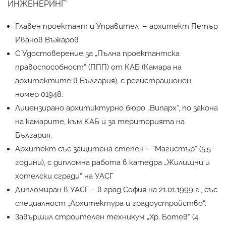
ИНЖЕНЕРИНГ”
Главен проектант и Управител – архитект Петър
Иванов Въжаров
С Удостоверение за „Пълна проектантска
правоспособност“ (ППП) от КАБ (Камара на
архитектите в България), с регистрационен
номер 01948.
Лицензирано архитиктурно бюро „Випарх“, по закона
на камарите, към КАБ и за територията на
България.
Архитект със защитена степен – “Магистър” (5,5
години), с дипломна работа в катедра „Жилищни и
хотелски сгради“ на УАСГ
Дипломиран в УАСГ – в град София на 21.01.1999 г., със
специалност „Архитектура и градоустройство“.
Завършил строителен техникум „Хр. Ботев“ (4