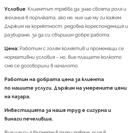
Условие
: Клиентът трябва да знае своята роля и
желания в поръчката, ако не, ние ще му ги кажем.
Държим на коректност, редовна кореспонденция и
разбиране, за да си свършим добре работа.
Цена:
Работим с голям колектив и променящи се
нормативни условия – но, вие плащате колкото
сме се договорили в началото.
Работим на добрата цена за клиента
по нашите услуги. Държим на умерените цени
на пазара.
Инвестицията за нашя труд е сигурна и
винаги печеливша.
Вие ще си я върнете в пъти повече, още в