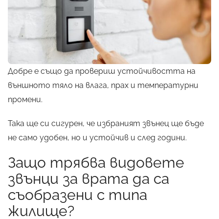
Добре е също да провериш устойчивостта на
външното тяло на влага, прах и температурни
промени.
Така ще си сигурен, че избраният звънец ще бъде
не само удобен, но и устойчив и след години.
Защо трябва видовете
звънци за врата да са
съобразени с типа
жилище?