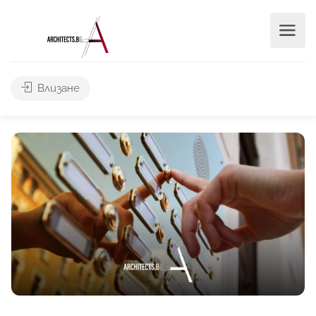
Влизане