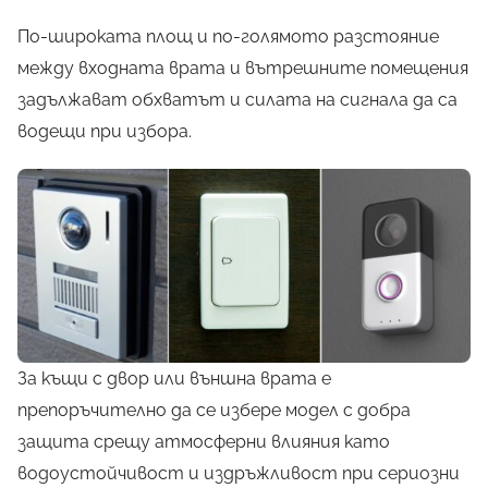
По-широката площ и по-голямото разстояние
между входната врата и вътрешните помещения
задължават обхватът и силата на сигнала да са
водещи при избора.
За къщи с двор или външна врата е
препоръчително да се избере модел с добра
защита срещу атмосферни влияния като
водоустойчивост и издръжливост при сериозни