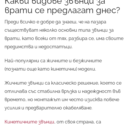
Какви видове звънци за
врати се предлагат днес?
Преди всичко е добре да знаеш, че на пазара
съществуват няколко основни типа звънци за
врати, като всеки от тях, разбира се, има своите
предимства и недостатъци.
Най-популярни са жичните и безжичните
(познати още като кинетични) модели.
Жичните звънци са класическо решение, което се
отличава със стабилна връзка и надеждност във
времето, но монтажът им често изисква повече
усилия и предварително окабеляване.
Кинетичните звънци
, от своя страна, са