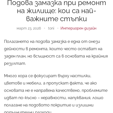
Подова замазка при ремонт
на жилище: кои са най-
важните стъпки
март 23, 2026
•
toni
•
Интериорен дизайн
Полагането на подова замазка е една от онези
дейности в ремонта, които често остават на
заден план, но всъщност са в основата на крайния
резултат.
Много хора се фокусират върху настилки,
цветове и мебели, а пропускат факта, че ако
основата не е направена качествено, проблемите
идват по-късно – неравности, напуквания, лошо
полагане на подовото покритие и излишни
допълнителни разходи.