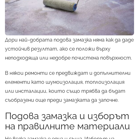
Дори най-добрата подова замазка няма как да даде
устойчив резултат, ако се положи върху
неподходяща или недобре почистена повърхност.
В някои ремонти се предвиждат и допълнителни
елементи като шумоизолация, топлоизолация
или инсталации, които също трябва да бъдат
съобразени още преди замазката да започне.
Подова замазка и изборът
на правилните материали
Не всяка замазка е една и съща. Изборът на