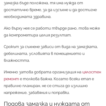
замазка бъде положена, тя има нужда от
достатъчно време, за да изсъхне и да достигне
необходимата здравина.
Ако върху нея се работи твърде рано, това може
да компрометира целия резултат.
Срокът за съхнене зависи от вида на замазката,
дебелината, условията в помещението и
влажността.
Именно затова добрата организация на
цялостен
ремонт
е толкова важна. Когато всеки етап е
правилно планиран, не се стига до излишно
напрежение, забавяния и поправки.
Подова замазка и нуждата от