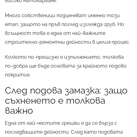
високо натоварване.
Много собственици подценяват именно този
етап, защото на пръв поглед изглежда груб. Но
всъщност това е една от най-важните
строително-ремонтни дейности в целия процес.
Колкото по-прецизно е изпълнението, толкова
по-добра ще бъде основата за крайното подово
покритие.
След подова замазка: защо
съхненето е толкова
важно
Една от най-честите грешки е да се бърза с
последващите дейности. След като подовата