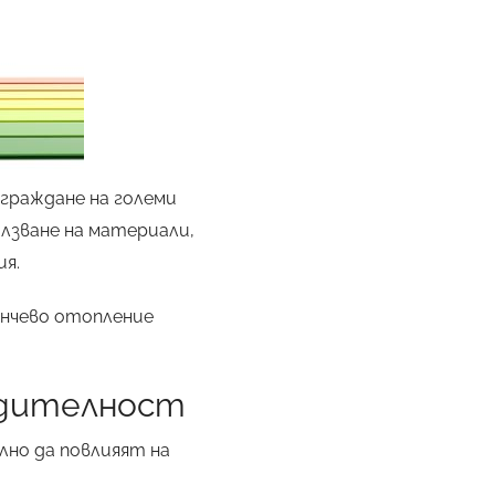
граждане на големи
олзване на материали,
я.
ънчево отопление
одителност
лно да повлияят на