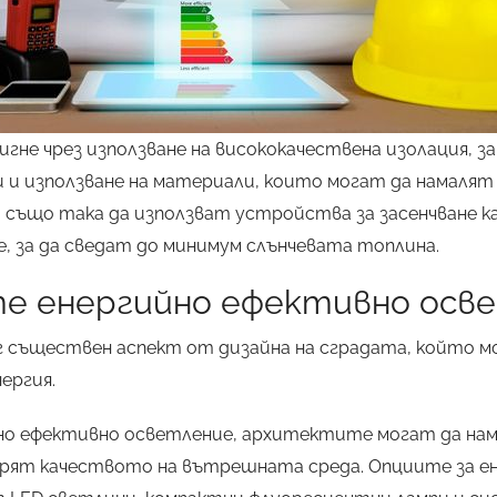
игне чрез използване на висококачествена изолация, з
 и използване на материали, които могат да намалят 
ъщо така да използват устройства за засенчване ка
не, за да сведат до минимум слънчевата топлина.
е енергийно ефективно осв
 съществен аспект от дизайна на сградата, който мо
ергия.
но ефективно осветление, архитектите могат да на
обрят качеството на вътрешната среда. Опциите за е