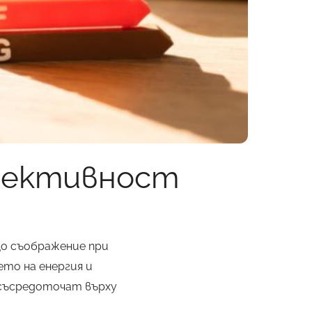
ефективност
о съображение при
то на енергия и
 съсредоточат върху