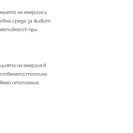
нието на енергия и
овна среда за живот.
фективност при
цията на енергия в
тествената топлина
вено отопление.