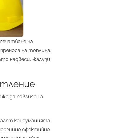
апечатване на
преноса на топлина.
то надвеси, жалузи
етление
же да повлияе на
малят консумацията
нергийно ефективно