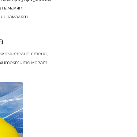
а намалят
ин намалят
а
включително стени,
 архитектите могат