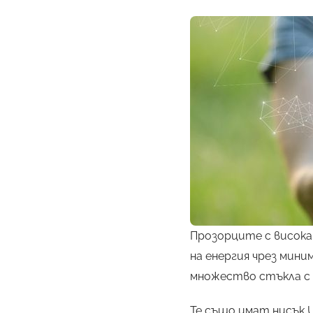
Прозорците с висока
на енергия чрез мини
множество стъкла с
Те също имат нисък 