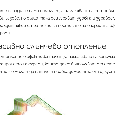
те сгради не само помагат за намаляване на потребле
и газове, но също така осигуряват удобна и здравосл
съдим някои стратегии за постигане на енергийна е
ради.
пасивно слънчево отопление
топление е ефективен начин за намаляване на консума
ктирането на сгради, които да се възползват от ес
ектите могат да намалят необходимостта от изкуст