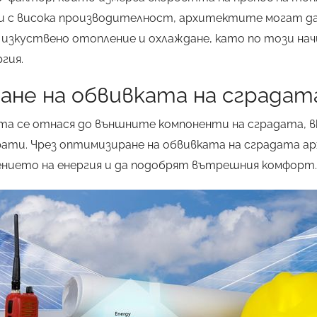
и с висока производителност, архитектите могат д
зкуствено отопление и охлаждане, като по този нач
гия.
не на обвивката на сградат
та се отнася до външните компоненти на сградата, 
врати. Чрез оптимизиране на обвивката на сградата
нието на енергия и да подобрят вътрешния комфорт.