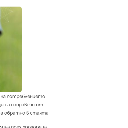
е на потреблението
ци са направени от
а обратно в стаята.
ина през прозореца.