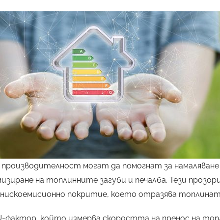
 производителност могат да помогнат за намаляван
мизиране на топлинните загуби и печалба. Тези прозор
 нискоемисионно покритие, което отразява топлинат
U-фактор, който измерва скоростта на пренос на топл