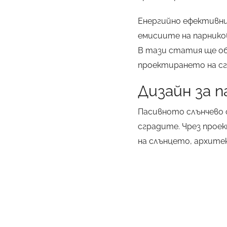
Енергийно ефективни
емисиите на парников
В тази статия ще об
проектирането на сг
Дизайн за 
Пасивното слънчево о
сградите. Чрез прое
на слънцето, архит