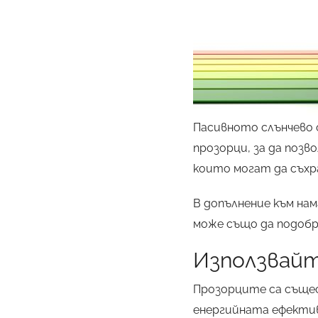
Пасивното слънчево 
прозорци, за да позв
които могат да съхр
В допълнение към на
може също да подоб
Използвайт
Прозорците са същес
енергийната ефектив