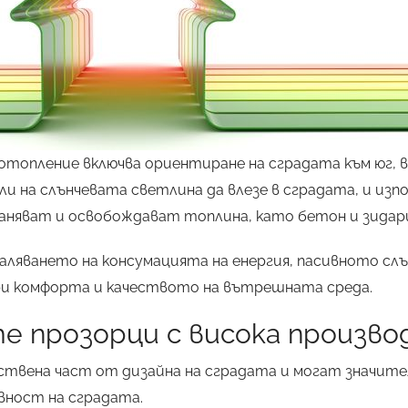
отопление включва ориентиране на сградата към юг, в
оли на слънчевата светлина да влезе в сградата, и изп
аняват и освобождават топлина, като бетон и зидари
маляването на консумацията на енергия, пасивното сл
ри комфорта и качеството на вътрешната среда.
е прозорци с висока произв
твена част от дизайна на сградата и могат значите
ност на сградата.