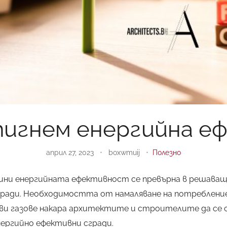
тигнем енергийна 
април 27, 2023
•
boxwmuij
•
Полезно
ини енергийната ефективност се превърна в решаващ
ради. Необходимостта от намаляване на потребление
ви газове накара архитектите и строителите да се
ергийно ефективни сгради.