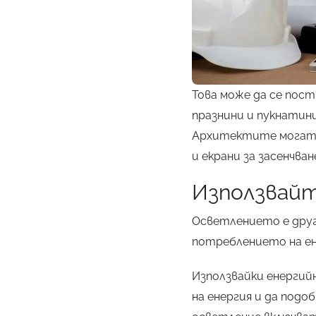
Това може да се пост
празнини и пукнатини
Архитектите могат с
и екрани за засенчва
Използвайт
Осветлението е друг
потреблението на ен
Използвайки енергий
на енергия и да под