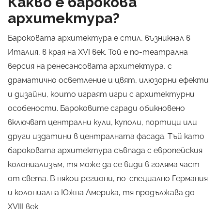
Какво е барокова
архитектура?
Бароковата архитектура е стил, възникнал в
Италия, в края на XVI век. Той е по-театрална
версия на ренесансовата архитектура, с
драматично осветление и цвят, илюзорни ефекти
и дизайни, които играят игри с архитектурни
особености
. Бароковите сгради обикновено
включват централни кули, куполи, портици или
други издатини в централната фасада. Тъй като
бароковата архитектура съвпада с европейския
колониализъм, тя може да се види в голяма част
от света. В някои региони, по-специално Германия
и колониална Южна Америка, тя продължава до
XVIII век.