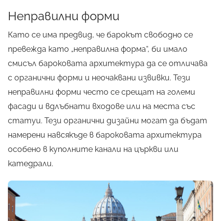
Неправилни форми
Като се има предвид, че барокът свободно се
превежда като „неправилна форма“, би имало
смисъл бароковата архитектура да се отличава
с органични форми и неочаквани извивки. Тези
неправилни форми често се срещат на големи
фасади и вдлъбнати входове или на места със
статуи. Тези органични дизайни могат да бъдат
намерени навсякъде в бароковата архитектура
особено в куполните канали на църкви или
катедрали.