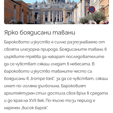
Ярко боядисани тавани
Бароковото изкуство е силно разпознаваемо от
своята илюзорна природа. Боядисаните тавани в
църквите трябва да накарат последователите
да се чувстват сякаш гледат в небесата. В
бароковото изкуство таваните често са
боядисани в „trompe l’œil“, за да се чувстват, сякаш
имат по-голяма дълбочина. Бароковият
архитектурен стил достига своя връх в средата
и до края на XVII век. По-късно този период е
наречен „висок барок“.