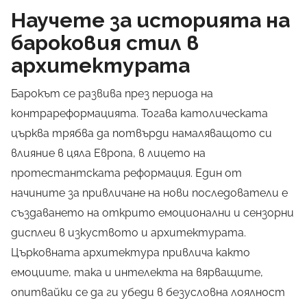
Научете за историята на
бароковия стил в
архитектурата
Барокът се развива през периода на
контрареформацията
. Тогава католическата
църква трябва да потвърди намаляващото си
влияние в цяла Европа, в лицето на
протестантската реформация. Един от
начините за привличане на нови последователи е
създаването на открито емоционални и сензорни
дисплеи в изкуството и архитектурата.
Църковната архитектура привлича както
емоциите, така и интелекта на вярващите,
опитвайки се да ги убеди в безусловна лоялност