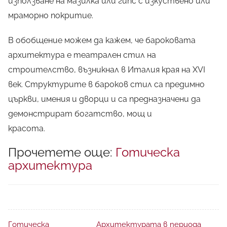
използване на мазилка или гипс с изкуствено или
мраморно покритие.
В обобщение можем да кажем, че бароковата
архитектура е театрален стил на
строителство, възникнал в Италия края на XVI
век. Структурите в бароков стил са предимно
църкви, имения и дворци и са предназначени да
демонстрират богатство, мощ и
красота.
Прочетете още:
Готическа
архитектура
Готическа
Архитектурата в периода