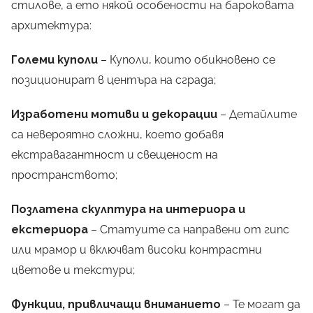
стилове, а ето някой особености на бароковата
архитектура:
Големи куполи
– Куполи, които обикновено се
позиционират в центъра на сграда;
Изработени мотиви и декорации
– Детайлите
са невероятно сложни, което добавя
екстравагантност и свещеност на
пространството;
Позлатена скулптура на интериора и
екстериора
– Статуите са направени от гипс
или мрамор и включват високи контрастни
цветове и текстури;
Функции, привличащи вниманието
– Те могат да