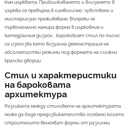
към църквата. Приближаването и влизането в
църква се превърна в символично, чувствено и
мистериозно преживяване. Въпреки че
първоначално намира форма в църковния и
катедралния дизайн , бароковият стил по-късно
се използва като визуална демонстрация на
абсолютистки режими под формата на сложни
кралски дворци.
Стил и характеристики
на бароковата
архитектура
Разликата между стиловете на архитектурата
може да бъде предизвикателство особено когато
строителите
включват
форми от различни