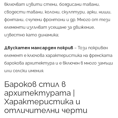
включват извити стени, боядисани тавани,
сводести тавани, колони, скулптури, арки, ниши,
фонтани, счупени фронтони и др. Много от тези
елементи излъчват усещане за движение,
известно като динамика;
Двускатен мансарден покрив
– Този покривен
елемент е ключова характеристика на френската
барокова архитектура и е включен в много замъци
или селски имения.
Бароков стил в
архитектурата |
Характеристика и
отличителни черти