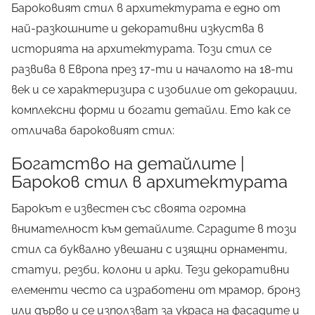
Бароковият стил в архитектурата е едно от
най-разкошните и декоративни изкуства в
историята на архитектурата. Този стил се
развива в Европа през 17-ти и началото на 18-ти
век и се характеризира с изобилие от декорации,
комплексни форми и богати детайли. Ето как се
отличава бароковият стил:
Богатство на детайлите |
Бароков стил в архитектурата
Барокът е известен със своята огромна
внимателност към детайлите. Сградите в този
стил са буквално увешани с изящни орнаменти,
статуи, резби, колони и арки. Тези декоративни
елементи често са изработени от мрамор, бронз
или дърво и се използват за украса на фасадите и