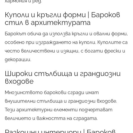
хармония и ред.
Куполи и кръгли форми | Бароков
стил в архитектурата
Барокът обича да използва кръгли и овални форми,
особено при изграждането на куполи. Куполите са
често величествени и изящни, с богати фрески и
декорации.
Широки стълбища и грандиозни
входове
Мнозинството барокови сгради имат
внушителни стълбища и грандиозни входове.
Тези архитектурни елементи подчертават
величието и важността на сградата.
Разкошни интериори | Бароков