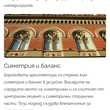
интериорите.
Симетрия и баланс
Бароковата архитектура се стреми към
симетрия и баланс в дизайна. Фасадите на
сградите често са симетрични и се състоят от
централен акцент и симетрични странични
части. Този подход създава впечатление за