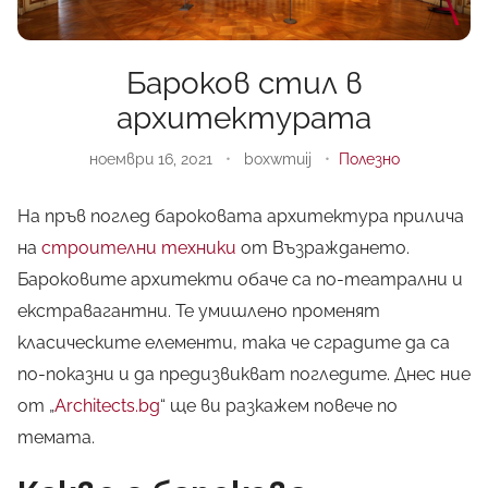
Бароков стил в
архитектурата
ноември 16, 2021
•
boxwmuij
•
Полезно
На пръв поглед
бароковата
архитектура прилича
на
строителни техники
от Възраждането.
Бароковите архитекти обаче са по-театрални и
екстравагантни. Те умишлено променят
класическите елементи, така че сградите да са
по-показни и да предизвикват погледите. Днес ние
от „
Architects.bg
“ ще ви разкажем повече по
темата.