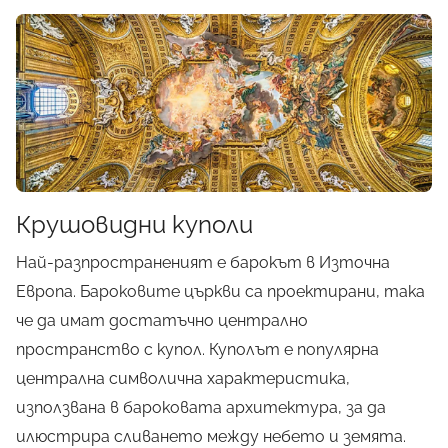
Крушовидни куполи
Най-разпространеният е барокът в Източна
Европа. Бароковите църкви са проектирани, така
че да имат достатъчно централно
пространство с купол. Куполът е популярна
централна символична характеристика,
използвана в бароковата архитектура, за да
илюстрира сливането между небето и земята.