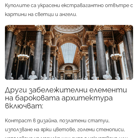
Куполите са украсени екстравагантно отвътре с
картини на светци и ангели.
Други забележителни елементи
на бароковата архитектура
включват:
Контраст в дизайна, позлатени статуи,
използване на ярки цветове, големи стенописи,