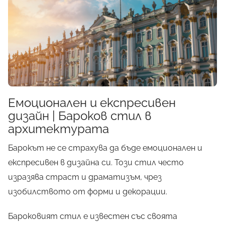
X
Какво
НЕ
знаете за
архитектурата?
Емоционален и експресивен
Разберете
всички ТАЙНИ
от
дизайн | Бароков стил в
нашето НАПЪЛНО
архитектурата
БЕЗПЛАТНО
ръководство от
А до Я!
Барокът не се страхува да бъде емоционален и
експресивен в дизайна си. Този стил често
изразява страст и драматизъм, чрез
изобилството от форми и декорации.
Вземи още сега!
Бароковият стил е известен със своята