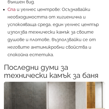
външен вид.
Спа
и уелнес центрове: Осъзнавайки
необходимостта от хигиенична и
успокояваща среда, един уелнес център
използва технически камък за своите
душове и плотове, възползвайки се от
неговите антимикробни свойства и
спокойна естетика.
Последни думи за
технически камък за баня