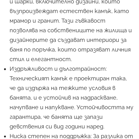
и шарки, включително дизайни, които
възпроизвеждат естествен камък, като
мрамор и гранит. Тази гъвкавост
позволява на собствениците на жилища и
дизайнерите да създават интериори за
баня по поръчка, които отразяват личния
стил и елегантност.
Издръжливост и дълготрайност:
Техническият камък е проектиран така,
че да издържа на тежките условия в
банята, и е устойчив на надраскване,
начупване и напукване. Устойчивостта му
гарантира, че банята ще запази
девствения си вид години наред.
Ниска степен на поддръжка: За разлика от