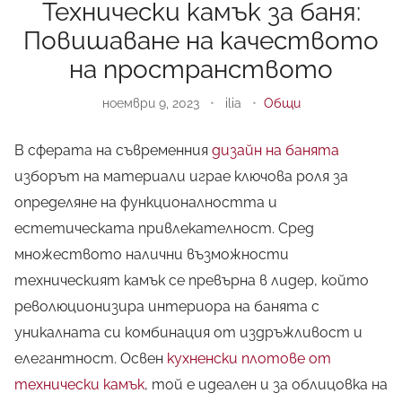
Технически камък за баня:
Повишаване на качеството
на пространството
ноември 9, 2023
•
ilia
•
Общи
В сферата на съвременния
дизайн на банята
изборът на материали играе ключова роля за
определяне на функционалността и
естетическата привлекателност. Сред
множеството налични възможности
техническият камък се превърна в лидер, който
революционизира интериора на банята с
уникалната си комбинация от издръжливост и
елегантност. Освен
кухненски плотове от
технически камък
, той е идеален и за облицовка на