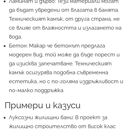
Ламинат и дърво: Тези материали могат
да бъдат увредени от влагата в банята.
Техническият камък, от друга страна, не
се влияе от влажността и излагането на
вода.
Бетон: Макар че бетонът предлага
модерен вид, той може да бъде порест и
да изисква запечатване. Техническият
камък осигурява подобна съвременна
естетика, но с по-голяма издръжливост и
по-малко поддръжка.
Примери и казуси
Луксозни жилищни бани: В проект за
жилищно строителство от висок клас