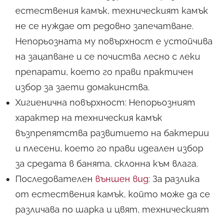
естествения камък, техническият камък
не се нуждае от редовно запечатване.
Непорьозната му повърхност е устойчива
на зацапване и се почиства лесно с леки
препарати, което го прави практичен
избор за заети домакинства.
Хигиенична повърхност: Непорьозният
характер на техническия камък
възпрепятства развитието на бактерии
и плесени, което го прави идеален избор
за средата в банята, склонна към влага.
Последователен
външен вид
: За разлика
от естествения камък, който може да се
различава по шарка и цвят, техническият