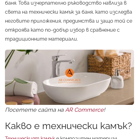
баня. Това изчерпателно ръководство навлиза в
света на технически камък за баня, като изследва
неговите приложения, предимства и защо той се
откроява като по-добър избор в сравнение с
традиционните материали.
Посетете сайта на
AR Commerce
!
Какво е технически камък?
Техническият камък
е композитен материал,