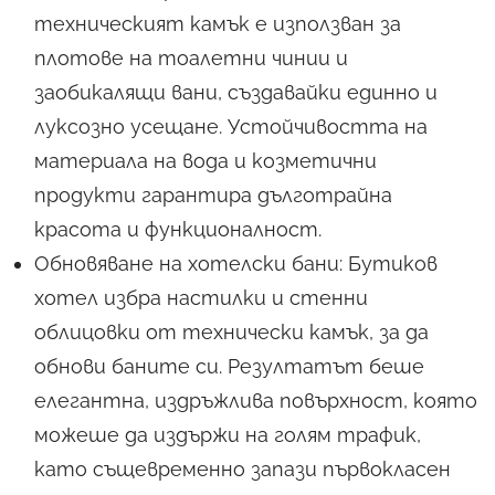
техническият камък е използван за
плотове на тоалетни чинии и
заобикалящи вани, създавайки единно и
луксозно усещане. Устойчивостта на
материала на вода и козметични
продукти гарантира дълготрайна
красота и функционалност.
Обновяване на хотелски бани: Бутиков
хотел избра настилки и стенни
облицовки от технически камък, за да
обнови баните си. Резултатът беше
елегантна, издръжлива повърхност, която
можеше да издържи на голям трафик,
като същевременно запази първокласен