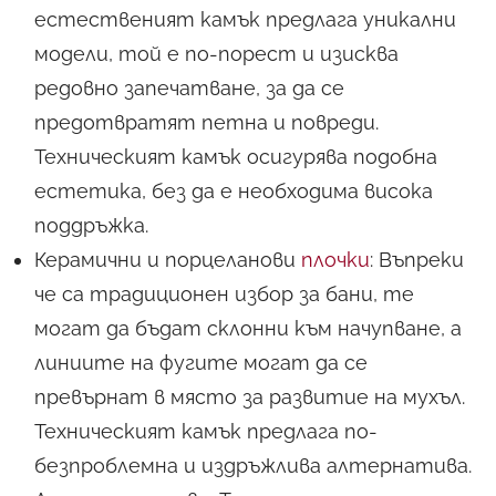
естественият камък предлага уникални
модели, той е по-порест и изисква
Какво
НЕ
знаете за
редовно запечатване, за да се
архитектурата?
предотвратят петна и повреди.
Разберете
всички ТАЙНИ
от
Техническият камък осигурява подобна
нашето НАПЪЛНО
естетика, без да е необходима висока
БЕЗПЛАТНО
ръководство от
А до Я!
поддръжка.
Керамични и порцеланови
плочки
: Въпреки
че са традиционен избор за бани, те
могат да бъдат склонни към начупване, а
линиите на фугите могат да се
Вземи още сега!
превърнат в място за развитие на мухъл.
Техническият камък предлага по-
безпроблемна и издръжлива алтернатива.