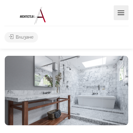
Влизане