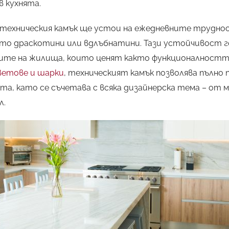
в кухнята.
ехническия камък ще устои на ежедневните трудност
то драскотини или вдлъбнатини. Тази устойчивост г
ите на жилища, които ценят както функционалността
ветове и шарки
, техническият камък позволява пълно 
та, като се съчетава с всяка дизайнерска тема – от 
л.