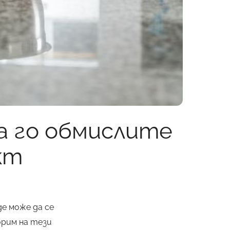
да го обмислите
кт
де може да се
орим на тези