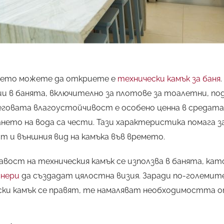
което можете да откриете е
технически камък за баня
ии в банята, включително за плотове за тоалетни, по
еговата влагоустойчивост е особено ценна в средата
ето на вода са чести. Тази характеристика помага за
 и външния вид на камъка във времето.
ост на техническия камък се използва в банята, като
нери
да създадат цялостна визия. Заради по-големите
ки камък се правят, те намаляват необходимостта о