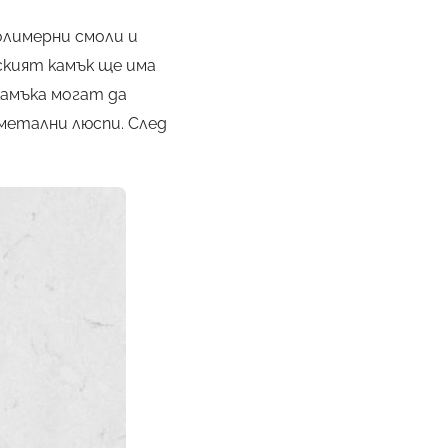
олимерни смоли и
ският камък ще има
камъка могат да
метални люспи. След