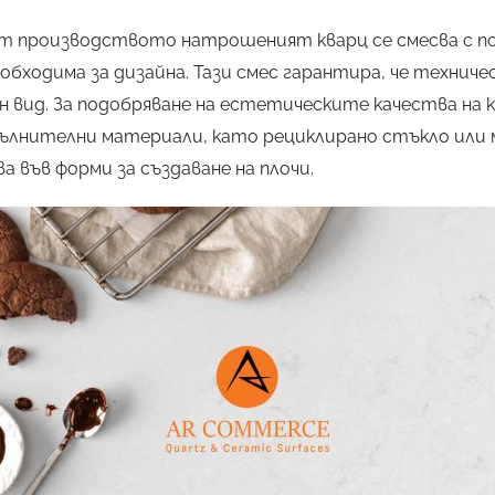
т производството натрошеният кварц се смесва с п
обходима за дизайна. Тази смес гарантира, че техниче
н вид. За подобряване на естетическите качества на 
ълнителни материали, като рециклирано стъкло или 
а във форми за създаване на плочи.