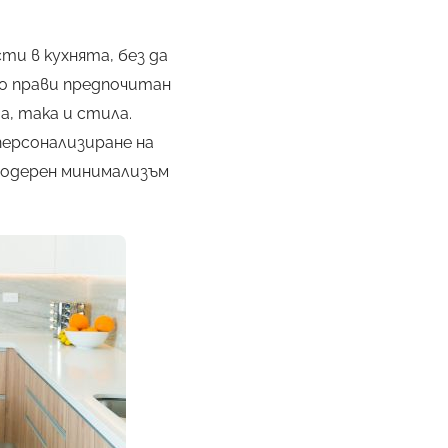
и в кухнята, без да
о прави предпочитан
, така и стила.
персонализиране на
модерен минимализъм