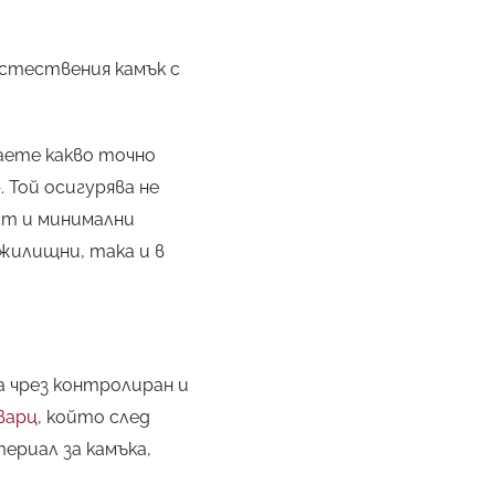
стествения камък с
аете какво точно
 Той осигурява не
ст и минимални
жилищни, така и в
а чрез контролиран и
варц
, който след
ериал за камъка,