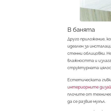
В банята
Друго приложение, 
идеален за инсталац
стенни облицовки. Н
влажността и излаган
структурната цялост
Естетическата гъвкав
интериорните дизай
плочите от техничес
да се развие мухъл.