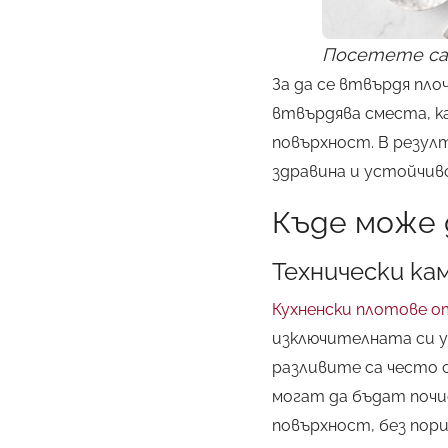
Посетете са
За да се втвърдя пло
втвърдява сместа, к
повърхност. В резул
здравина и устойчив
Къде може 
Технически ка
Кухненски плотове о
изключителната си у
разливите са често 
могат да бъдат почи
повърхност, без пор