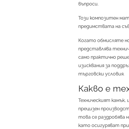
въпроси.
Този композитен мат
предимствата на съ
Когато обмисляте н
представлява технич
само практично реше
изисквания за поддр
търговски условия.
Какво е тех
Техническият камък,
прецизен производств
това се раздробява н
като осигуряват при