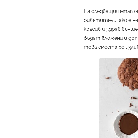
На следващия етап о
оцветители, ако е не
красив и здрав външе
бъдат вложени и доп
това сместа се излив