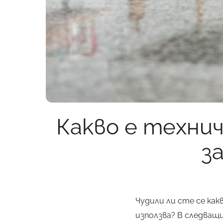
Какво е технич
з
Чудили ли сте се как
използва? В следващ