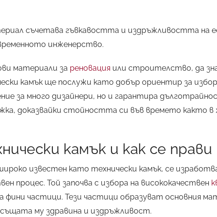
ериал съчетава гъвкавостта и издръжливостта на е
временното инженерство.
ови материали за
реновация
или строителство, да зн
ески камък ще послужи като добър ориентир за избор.
ние за много дизайнери, но и гарантира дълготрайно
ъжка, доказвайки стойността си във времето както в 
нически камък и как се прави
 широко известен като технически камък, се изработв
ен процес. Той започва с избора на висококачествен
к
а фини частици. Тези частици образуват основния мат
същата му здравина и издръжливост.