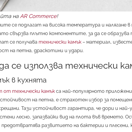
йта на
AR Commerce
!
чите се подлагат на висока температура и налягане в 
ато свързва плътно компонентите, за да се образува
тат се получава
технически камък
– материал, извест
ост на петна, драскотини и удари.
да се използва технически ка
мък в кухнята
т от технически камък
са най-популярното приложение
стойчивост на петна, е страхотен избор за помещен
срещани. Тази устойчивост гарантира, че дори и най
стени лесно, запазвайки вид на плота във времето. О
и предотвратява развитието на бактерии и плесени,