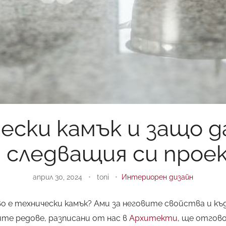
ески камък и защо 
а следващия си прое
април 30, 2024
•
toni
•
Интериорен дизайн
во е технически камък? Ами за неговите свойства и къ
ите редове, разписани от нас в
Архитекти
, ще отгов