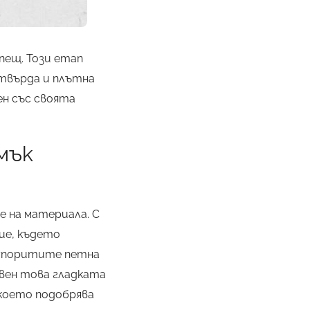
пещ. Този етап
 твърда и плътна
ен със своята
мък
 на материала. С
ие, където
-упоритите петна
свен това гладката
 което подобрява