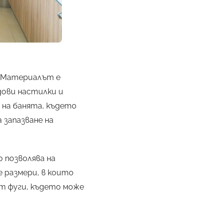
. Материалът е
дови настилки и
 на банята, където
 запазване на
 позволява на
 размери, в които
т фуги, където може