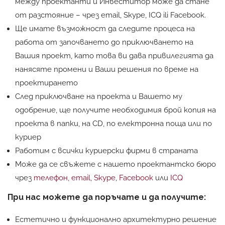
между проектанти и Инвеститор може да стане
от разстояние – чрез email, Skype, ICQ ili Facebook.
Ще имате възможност да следите процеса на
работа от започването до приключването на
Вашия проект, като това ви дава привилегията да
нанясяте промени и Ваши решения по време на
проектирането
След приключване на проекта и Вашето му
одобрение, ще получите необходимия брой копия на
проекта в папки, на CD, по електронна поща или по
куриер
Работим с всички куриерски фирми в страната
Може да се свъжете с нашето проектантско бюро
чрез
телефон, email, Skype
,
Facebook
или
ICQ
При нас можете да поръчате и да получите:
Естетично и функционално архитектурно решение