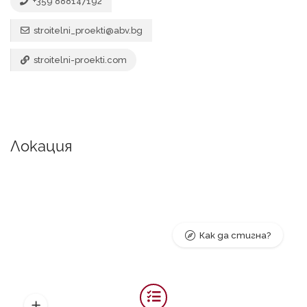
+359 888147192
stroitelni_proekti@abv.bg
stroitelni-proekti.com
Локация
Как да стигна?