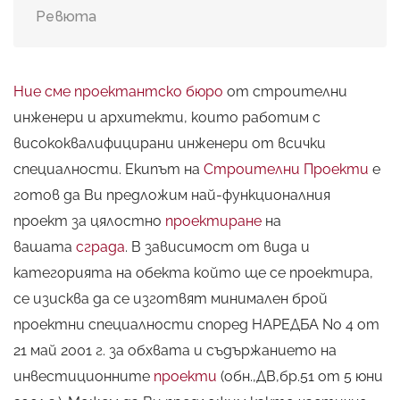
Ревюта
Ние сме проектантско бюро
от строителни
инженери и архитекти, които работим с
висококвалифицирани инженери от всички
специалности. Екипът на
Строителни Проекти
е
готов да Ви предложим най-функционалния
проект за цялостно
проектиране
на
вашата
сграда
. В зависимост от вида и
категорията на обекта който ще се проектира,
се изисква да се изготвят минимален брой
проектни специалности според НАРЕДБА No 4 от
21 май 2001 г. за обхвата и съдържанието на
инвестиционните
проекти
(обн.,ДВ,бр.51 от 5 юни