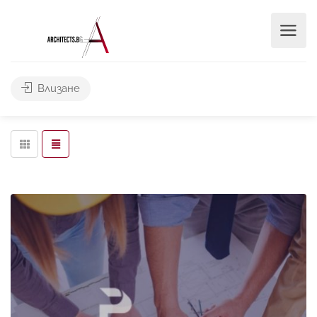
Търси
Влизане
Leaflet