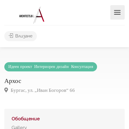
Влизане
Идеен проект
,
Интериорен дизайн
,
Консултация
Архос
Бургас, ул. „Иван Богоров“ 66
Обобщение
Gallery