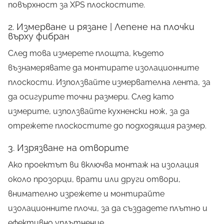
повърхност за XPS плоскостите.
2. Измерване и рязане | Лепене на плочки
върху фибран
След това измерете площта, където
възнамерявате да монтирате изолационните
плоскости. Използвайте измервателна лента, за
да осигурите точни размери. След като
измерите, използвайте кухненски нож, за да
отрежете плоскостите до подходящия размер.
3. Изрязване на отворите
Ако проектът ви включва монтаж на изолация
около прозорци, врати или други отвори,
внимателно изрежете и монтирайте
изолационните плочи, за да създадете плътно и
ефективно уплътнение.