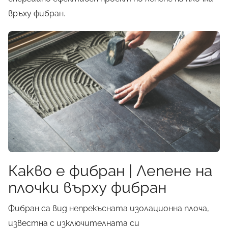
връху фибран.
Какво е фибран | Лепене на
плочки върху фибран
Фибран са вид непрекъсната изолационна плоча,
известна с изключителната си