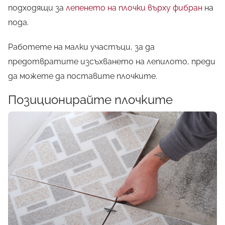
подходящи за
лепенето на плочки върху фибран
на
пода.
Работете на малки участъци, за да
предотвратите изсъхването на лепилото, преди
да можете да поставите плочките.
Позиционирайте плочките