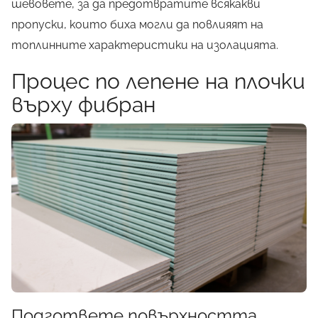
шевовете, за да предотвратите всякакви
пропуски, които биха могли да повлияят на
топлинните характеристики на изолацията.
Процес по лепене на плочки
върху фибран
X
Какво
НЕ
знаете за
архитектурата?
Подгответе повърхността