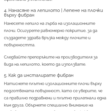
4. Нанасяне на лепилото | Лепене на плочки
върху фибран
Нанесете лепило на гърба на изолационните
плочи. Осигурете равномерно покритие, за да
създадете здрава връзка между плочите и
повърхността.
Следвайте препоръките на производителя за
вида на лепилото, което да използвате.
5. Как да инсталирате фибран
Натиснете плътно изолационните плочи върху
подготвената повърхност, като се уверите, че
са правилно подравнени и плътно прилепнали една
към друга. Обърнете специално внимание на