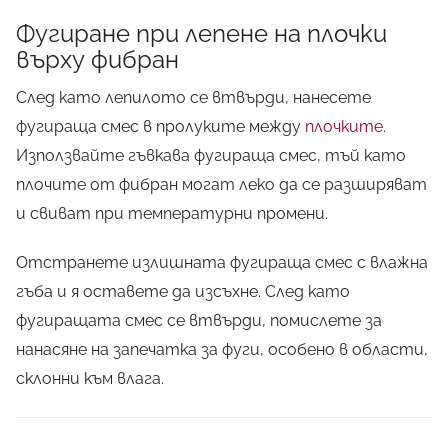
Фугиране при лепене на плочки
върху фибран
След като лепилото се втвърди, нанесете
фугираща смес в пролуките между
плочките
.
Използвайте гъвкава фугираща смес, тъй като
плочите от фибран могат леко да се разширяват
и свиват при температурни промени.
Отстранете излишната фугираща смес с влажна
гъба и я оставете да изсъхне. След като
фугиращата смес се втвърди, помислете за
нанасяне на запечатка за фуги, особено в области,
склонни към влага.