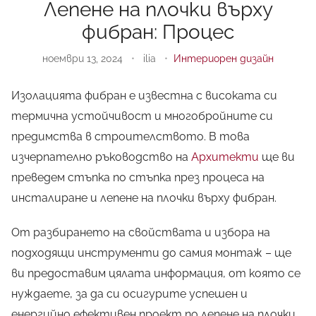
Лепене на плочки върху
фибран: Процес
ноември 13, 2024
•
ilia
•
Интериорен дизайн
Изолацията фибран е известна с високата си
термична устойчивост и многобройните си
предимства в строителството. В това
изчерпателно ръководство на
Архитекти
ще ви
преведем стъпка по стъпка през процеса на
инсталиране и лепене на плочки върху фибран.
От разбирането на свойствата и избора на
подходящи инструменти до самия монтаж – ще
ви предоставим цялата информация, от която се
нуждаете, за да си осигурите успешен и
енергийно ефективен проект по лепене на плочки