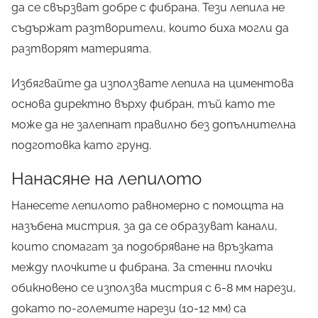
да се свързват добре с фибрана. Тези лепила не
съдържат разтворители, които биха могли да
разтворят материята.
Избягвайте да използвате лепила на циментова
основа директно върху фибран, тъй като те
може да не залепнат правилно без допълнителна
подготовка като грунд.
Нанасяне на лепилото
Нанесете лепилото равномерно с помощта на
назъбена мистрия, за да се образуват канали,
които спомагат за подобряване на връзката
между плочките и фибрана. За стенни плочки
обикновено се използва мистрия с 6-8 мм нарези,
докато по-големите нарези (10-12 мм) са