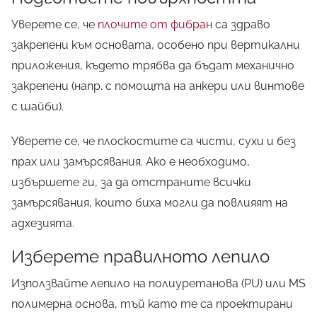
Разберете
всички ТАЙНИ
от
Уверете се, че
плочите от фибран
са здраво
нашето НАПЪЛНО
закрепени към основата, особено при вертикални
БЕЗПЛАТНО
ръководство от
приложения, където трябва да бъдат механично
А до Я!
закрепени (напр. с помощта на анкери или винтове
с шайби).
Уверете се, че плоскостите са чисти, сухи и без
Вземи още сега!
прах или замърсявания. Ако е необходимо,
избършете ги, за да отстраните всички
замърсявания, които биха могли да повлияят на
адхезията.
Изберете правилното лепило
Използвайте лепило на полиуретанова (PU) или MS
полимерна основа, тъй като те са проектирани