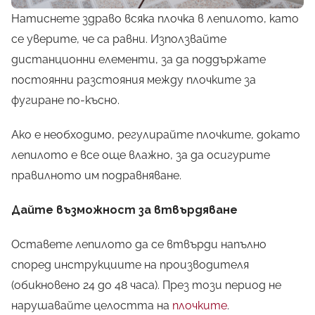
Натиснете здраво всяка плочка в лепилото, като
се уверите, че са равни. Използвайте
дистанционни елементи, за да поддържате
постоянни разстояния между плочките за
фугиране по-късно.
Ако е необходимо, регулирайте плочките, докато
лепилото е все още влажно, за да осигурите
правилното им подравняване.
Дайте възможност за втвърдяване
Оставете лепилото да се втвърди напълно
според инструкциите на производителя
(обикновено 24 до 48 часа). През този период не
нарушавайте целостта на
плочките
.