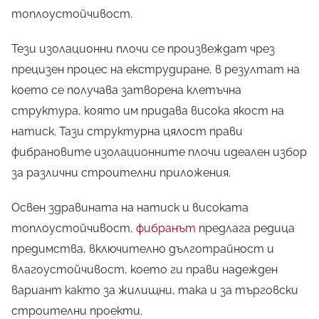
топлоустойчивост.
Тези изолационни плочи се произвеждат чрез
прецизен процес на екструдиране, в резултат на
което се получава затворена клетъчна
структура, която им придава висока якост на
натиск. Тази структурна цялост прави
фибрановите изолационните плочи идеален избор
за различни строителни приложения.
Освен здравината на натиск и високата
топлоустойчивост,
фибранът
предлага редица
предимства, включително дълготрайност и
влагоустойчивост, което ги прави надежден
вариант както за жилищни, така и за търговски
строителни проекти.