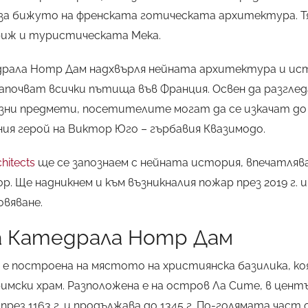
 за бижуто на френската готическата архитектура. Т
риж и туристическата Мека.
ала Нотр Дам надхвърля нейната архитектура и исто
апочват всички пътища във Франция. Освен да разгле
зни предмети, посетителите могат да се изкачат до
ия герой на Виктор Юго – гърбавия Квазимодо.
hitects
ще се запознаем с нейната история, впечатля
. Ще надникнем и към възникналия пожар през 2019 г. 
вяване.
а Катедрала Нотр Дам
е построена на мястото на християнска базилика, ко
имски храм. Разположена е на остров Ла Сите, в центъ
рез 1163 г. и продължава до 1345 г. По-голямата част