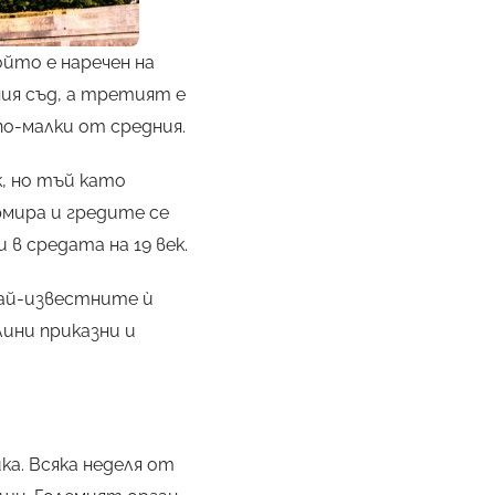
йто е наречен на
ия съд, а третият е
по-малки от средния.
, но тъй като
рмира и гредите се
в средата на 19 век.
най-известните ѝ
лини приказни и
а. Всяка неделя от