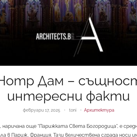
Нотр Дам – същност
интересни факти
февруари 17, 2025
•
toni
•
Архитектура
 наричана още “Парижката Света Богородица”, е сред
а в Париж, Франция. Тази величествена сграда носи и