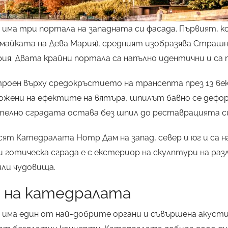
има три портала на западната си фасада. Първият, ко
(майката на Дева Мария), средният изобразява Страшн
ия. Двата крайни портала са напълно идентични и са 
роен върху средокръстието на трансепта през 13 век
ложени на ефектите на вятъра, шпилът бавно се дефо
телно сградата остава без шпил до реставрацията си 
сят Катедралата Нотр Дам на запад, север и юг и са 
 готическа сграда е с екстериор на скулптури на раз
ли чудовища.
 на катедралата
има един от най-добрите органи и съвършена акустик