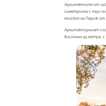
Архитектите от 1200
симетрична с три по
епископ на Париж от 1
Архитектурният съст
височина 45 метра, с