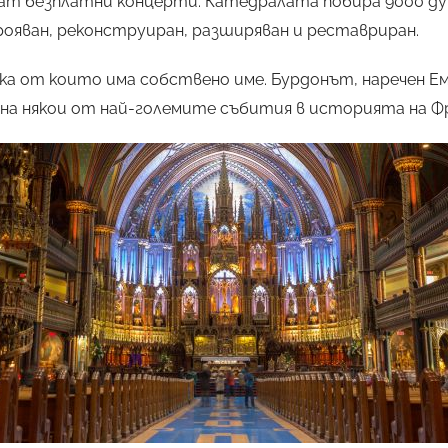
ждат безплатни концерти. Катедралата побира 9000 д
ояван, реконструиран, разширяван и реставриран.
сяка от които има собствено име. Бурдонът, наречен Е
 на някои от най-големите събития в историята на Ф