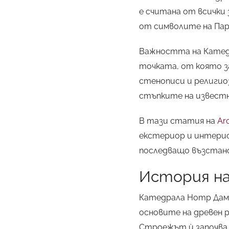
е считана от всички
от символите на Па
Важността на Катедр
точката, от която з
стенописи и религио
стъпките на известн
В тази статия на
Arc
екстериор и интериор
последващо възстано
История н
Катедрала Нотр Дам 
основите на древен р
Строежът ѝ започва п