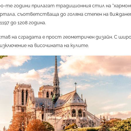
-те години прилагат традиционния стил на “хармони
ртала, съответстваща до голяма степен на вижданет
197 до 1208 година.
ав на сградата е прост геометричен дизайн. С широ
 изключение на височината на кулите.