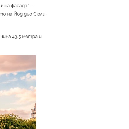
чна фасада” –
о на Йод дьо Сюли,
чина 43,5 метра и