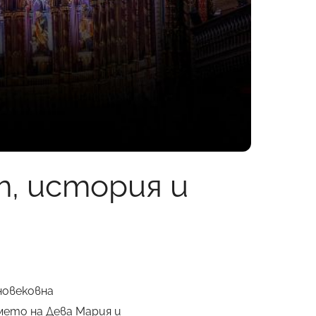
, история и
новековна
мето на Дева Мария и