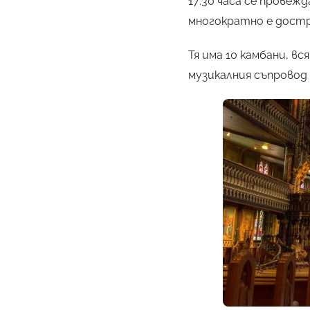
17:30 часа се прове
многократно е достр
Тя има 10 камбани, в
музикалния съпровод