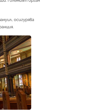
уши. Големият орган
мануил, осигурява
ранция.