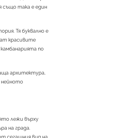
я също така е един
рия. Тя буквално е
дат красивите
 камбанарията по
ваща архитектура,
и нейното
ято лежи върху
ра на града.
 от сегашния вид на