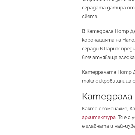
сградата датира от 
света.
В Катедрала Нотр Да
коронацията на Напол
сгради в Париж пред
впечатляваща гледка 
Катедралата Нотр Да
така съкровищница с
Катедрала
Както споменахме, К
архитектура
. Тя е 
е главната и най-изв