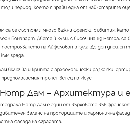
този период, което я прави една от най-старите оц
м са се състояли много важни френски събития, като
еон Бонапарт. Двете ѝ кули, с височина 69 метра, са
и построяването на Айфеловата кула. До ден днешен 
към града.
м включва и крипта с археологически разкопки, дати
 предполагаемия трънен венец на Исус.
 Нотр Дам – Архитектура и 
атедрала Нотр Дам е един от върховете във френско
с удивителен баланс на пропорциите и хармонична фаса
естна фасада на сградата.