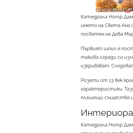
Катедрала Нотр Дам 
името на Света Ана 
посветен на Дева Мар
Първият шпил е пост
такива сгради са из
изкривяват. Следова
Розети от 13 век кра
характеристики. Тази
плашещи същества и
Интериора
Катедрала Нотр Дам 