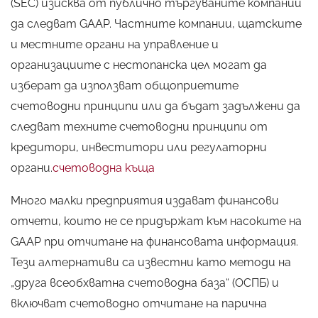
(SEC) изисква от публично търгуваните компании
да следват GAAP. Частните компании, щатските
и местните органи на управление и
организациите с нестопанска цел могат да
изберат да използват общоприетите
счетоводни принципи или да бъдат задължени да
следват техните счетоводни принципи от
кредитори, инвеститори или регулаторни
органи.
счетоводна къща
Много малки предприятия издават финансови
отчети, които не се придържат към насоките на
GAAP при отчитане на финансовата информация.
Тези алтернативи са известни като методи на
„друга всеобхватна счетоводна база“ (ОСПБ) и
включват счетоводно отчитане на парична