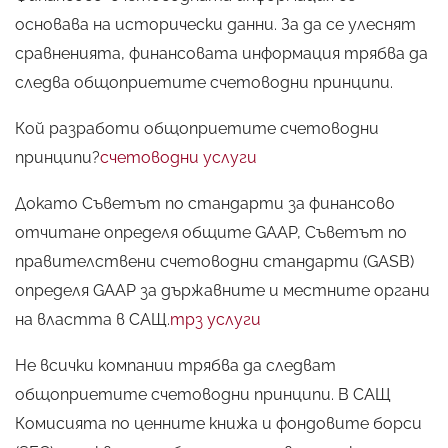
основава на исторически данни. За да се улеснят
сравненията, финансовата информация трябва да
следва общоприетите счетоводни принципи.
Кой разработи общоприетите счетоводни
принципи?
счетоводни услуги
Докато Съветът по стандарти за финансово
отчитане определя общите GAAP, Съветът по
правителствени счетоводни стандарти (GASB)
определя GAAP за държавните и местните органи
на властта в САЩ.
трз услуги
Не всички компании трябва да следват
общоприетите счетоводни принципи. В САЩ
Комисията по ценните книжа и фондовите борси