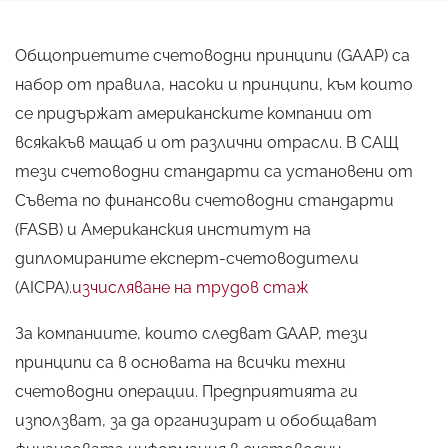
Общоприетите счетоводни принципи (GAAP) са
набор от правила, насоки и принципи, към които
се придържат американските компании от
всякакъв мащаб и от различни отрасли. В САЩ
тези счетоводни стандарти са установени от
Съвета по финансови счетоводни стандарти
(FASB) и Американския институт на
дипломираните експерт-счетоводители
(AICPA).
изчисляване на трудов стаж
За компаниите, които следват GAAP, тези
принципи са в основата на всички техни
счетоводни операции. Предприятията ги
използват, за да организират и обобщават