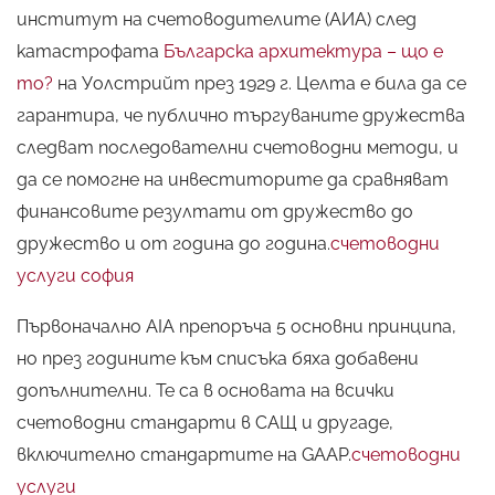
институт на счетоводителите (АИА) след
катастрофата
Българска архитектура – що е
то?
на Уолстрийт през 1929 г. Целта е била да се
гарантира, че публично търгуваните дружества
следват последователни счетоводни методи, и
да се помогне на инвеститорите да сравняват
финансовите резултати от дружество до
дружество и от година до година.
счетоводни
услуги софия
Първоначално AIA препоръча 5 основни принципа,
но през годините към списъка бяха добавени
допълнителни. Те са в основата на всички
счетоводни стандарти в САЩ и другаде,
включително стандартите на GAAP.
счетоводни
услуги