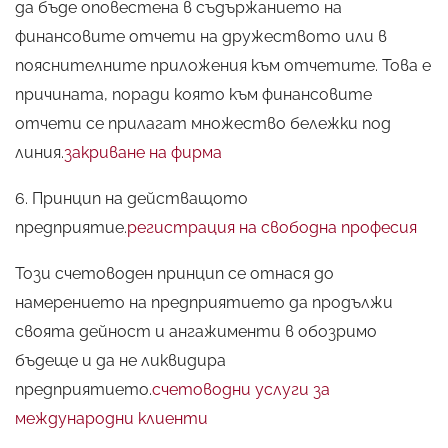
да бъде оповестена в съдържанието на
финансовите отчети на дружеството или в
пояснителните приложения към отчетите. Това е
Какво
НЕ
знаете за
причината, поради която към финансовите
архитектурата?
отчети се прилагат множество бележки под
Разберете
всички ТАЙНИ
от
линия.
закриване на фирма
нашето НАПЪЛНО
6. Принцип на действащото
БЕЗПЛАТНО
ръководство от
предприятие.
регистрация на свободна професия
А до Я!
Този счетоводен принцип се отнася до
намерението на предприятието да продължи
своята дейност и ангажименти в обозримо
Вземи още сега!
бъдеще и да не ликвидира
предприятието.
счетоводни услуги за
международни клиенти