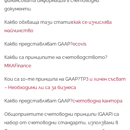
финансовата информация в счетоводни
документи.
Какво обхваща тази статия:
как се изчислява
майчинство
Какво представляват GAAP?
ecovis
Какви са принципите на счетоводството?
MKAFinance
Кои са 10-те принципа на GAAP?
ТРЗ и личен съсват
– Необходими ли са за бизнеса
Какво представляват GAAP?
счетоводна кантора
Общоприетите счетоводни принципи (GAAP) са
набор от счетоводни стандарти, използвани в