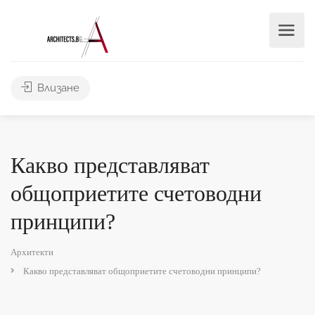
Влизане
Какво представляват
общоприетите счетоводни
принципи?
Архитекти
Какво представляват общоприетите счетоводни принципи?