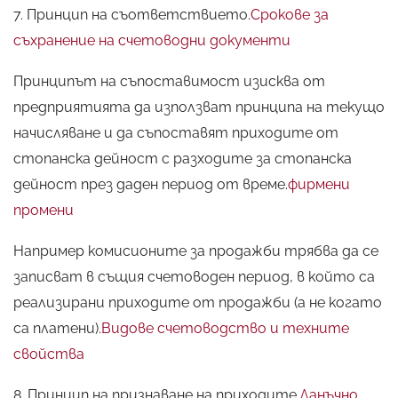
7. Принцип на съответствието.
Срокове за
съхранение на счетоводни документи
Принципът на съпоставимост изисква от
предприятията да използват принципа на текущо
начисляване и да съпоставят приходите от
стопанска дейност с разходите за стопанска
дейност през даден период от време.
фирмени
промени
Например комисионите за продажби трябва да се
записват в същия счетоводен период, в който са
реализирани приходите от продажби (а не когато
са платени).
Видове счетоводство и техните
свойства
8. Принцип на признаване на приходите.
Данъчно