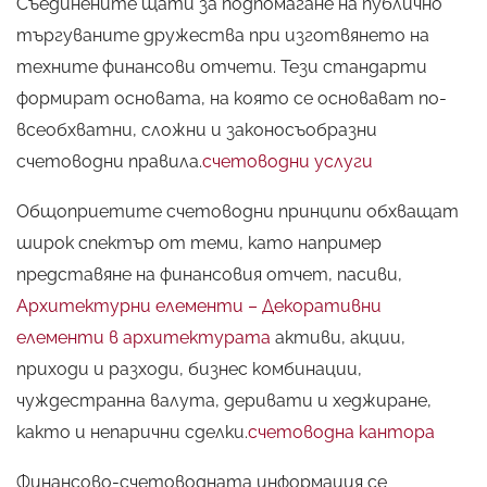
Съединените щати за подпомагане на публично
търгуваните дружества при изготвянето на
техните финансови отчети. Тези стандарти
формират основата, на която се основават по-
всеобхватни, сложни и законосъобразни
счетоводни правила.
счетоводни услуги
Общоприетите счетоводни принципи обхващат
широк спектър от теми, като например
представяне на финансовия отчет, пасиви,
Архитектурни елементи – Декоративни
елементи в архитектурата
активи, акции,
приходи и разходи, бизнес комбинации,
чуждестранна валута, деривати и хеджиране,
както и непарични сделки.
счетоводна кантора
Финансово-счетоводната информация се