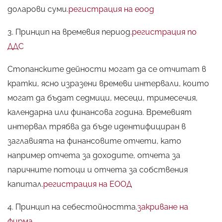
доларови суми.
регистрация на еоод
3. Принцип на времевия период.
регистрация по
ДДС
Стопанските дейности могат да се отчитат в
кратки, ясно изразени времеви интервали, които
могат да бъдат седмици, месеци, тримесечия,
календарна или финансова година. Времевият
интервал трябва да бъде идентифициран в
заглавията на финансовите отчети, като
например отчета за доходите, отчета за
паричните потоци и отчета за собствения
капитал.
регистрация на ЕООД
4. Принцип на себестойността.
закриване на
фирма