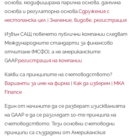
основа, модифицирана парична основа, данъчна
основа и регулаторна основа.
Сдружения с
нестопанска цел | Значение, видове, регистрация
Извън САЩ повечето публични компании следват
Международните стандарти за финансово
отчитане (МСФО), а не американските
GAAP.
регистрация на компании
Какви са принципите на счетоводството?
Варианти за име на фирма | Как да изберем | MKA
Finance
Един от начините да се разберат изискванията
на GAAP е да се разгледат 10-те принципа на
счетоводството. Тези основни счетоводни
принципи са създадени от Американския