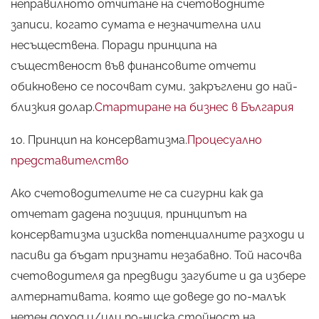
неправилното отчитане на счетоводните
записи, когато сумата е незначителна или
несъществена. Поради принципа на
същественост във финансовите отчети
обикновено се посочват суми, закръглени до най-
близкия долар.
Стартиране на бизнес в България
10. Принцип на консерватизма.
Процесуално
представителство
Ако счетоводителите не са сигурни как да
отчетат дадена позиция, принципът на
консерватизма изисква потенциалните разходи и
пасиви да бъдат признати незабавно. Той насочва
счетоводителя да предвиди загубите и да избере
алтернативата, която ще доведе до по-малък
нетен доход и/или по-ниска стойност на