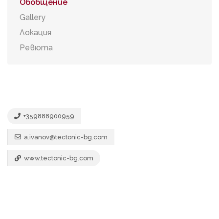
Обобщение
Gallery
Локация
Ревюта
+359888900959
a.ivanov@tectonic-bg.com
www.tectonic-bg.com