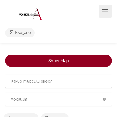
Влизане
Show Map
2