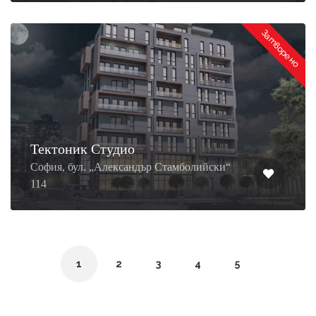
Затворено
Тектоник Студио
София, бул. „Александър Стамболийски“
114
1
2
3
4
5