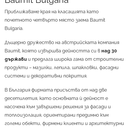
Приближаваме края на класацията като
почетното четвърто място заема Baumit
Bulgaria.
Дъщерно дружество на австрийската компания
Baumit, която извършва дейността си в
над 30
държави
и предлага широка гама от строителни
продукти – мазилки, лепила, шпакловки, фасадни
системи и декоративни покрития.
В България фирмата присъства от над две
десетилетия, като основната ѝ дейност е
насочена към завършени решения за фасади и
топлоизолация, ориентирани предимно към
големи обекти, фирмени клиенти и архитектурни