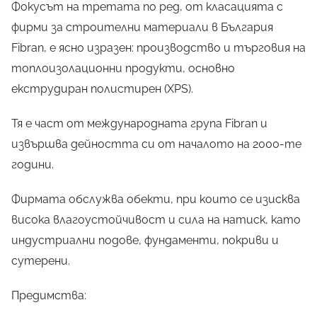
Фокусът на третата по ред, от класацията с
фирми за строителни материали в България
Fibran, е ясно изразен: производство и търговия на
X
топлоизолационни продукти, основно
екструдиран полистирен (XPS).
Тя е част от международната група Fibran и
Какво
НЕ
знаете за
извършва дейността си от началото на 2000-те
години.
архитектурата?
Разберете
всички ТАЙНИ
от
Фирмата обслужва обекти, при които се изисква
нашето НАПЪЛНО
висока влагоустойчивост и сила на натиск, като
БЕЗПЛАТНО
ръководство от
индустриални подове, фундаменти, покриви и
А до Я!
сутерени.
Предимства: