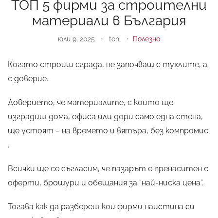
ТОП 5 фирми за строителни
материали в България
юли 9, 2025
•
toni
•
Полезно
Когато строиш сграда, не започваш с тухлите, а
с доверие.
Доверието, че материалите, с които ще
изградиш дома, офиса или дори само една стена,
ще устоят – на времето и вятъра, без компромис
.
Всички ще се съгласим, че пазарът е пренаситен с
оферти, брошури и обещания за “най-ниска цена”.
Тогава как да разбереш кои фирми наистина си