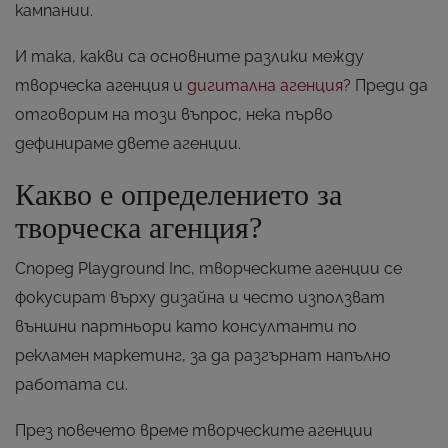
кампании.
И така, какви са основните разлики между
творческа агенция и
дигитална агенция
? Преди да
отговорим на този въпрос, нека първо
дефинираме двете агенции.
Какво е определението за
творческа агенция?
Според Playground Inc, творческите агенции се
фокусират върху дизайна и често използват
външни партньори като консултанти по
рекламен маркетинг, за да разгърнат напълно
работата си.
През повечето време творческите агенции