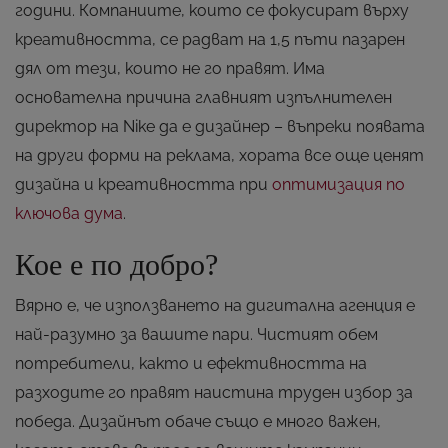
години. Компаниите, които се фокусират върху
креативността, се радват на 1,5 пъти пазарен
дял от тези, които не го правят. Има
основателна причина главният изпълнителен
директор на Nike да е дизайнер – въпреки появата
на други форми на реклама, хората все още ценят
дизайна и креативността при
оптимизация по
ключова дума
.
Кое е по добро?
Вярно е, че използването на дигитална агенция е
най-разумно за вашите пари. Чистият обем
потребители, както и ефективността на
разходите го правят наистина труден избор за
победа. Дизайнът обаче също е много важен,