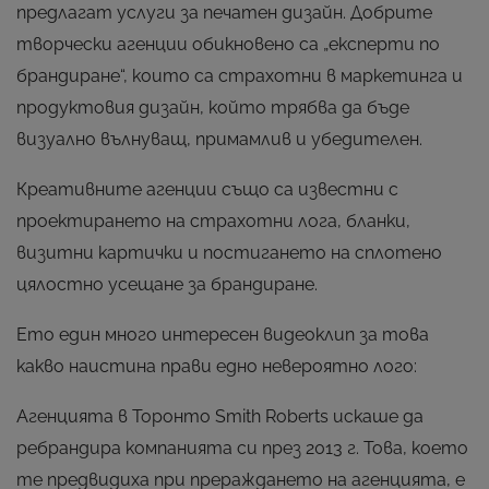
предлагат услуги за печатен дизайн. Добрите
творчески агенции обикновено са „експерти по
брандиране“, които са страхотни в маркетинга и
продуктовия дизайн, който трябва да бъде
визуално вълнуващ, примамлив и убедителен.
Креативните агенции също са известни с
проектирането на страхотни лога, бланки,
визитни картички и постигането на сплотено
цялостно усещане за брандиране.
Ето един много интересен видеоклип за това
какво наистина прави едно невероятно лого:
Агенцията в Торонто Smith Roberts искаше да
ребрандира компанията си през 2013 г. Това, което
те предвидиха при прераждането на агенцията, е