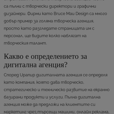
са пълни с творчески директори и графични
дизайнери. Фирми като Bruce Mau Design са много
добър пример за голяма творческа агенция,
просто като разгледате страницата им с
персонал, ще видите колко наблягат на
творческия талант.
Какво е определението за
дигитална агенция?
Според Upanup дигиталната агенция се определя
като компания, която дава творческо,
стратегическо и техническо развитие на екранно
базирани продукти и услуги. Пълна дигитална
агенция може да предложи на клиентите си
маркетинг чрез търсещи машини, онлайн реклама,