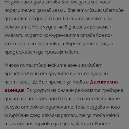
Независимо дали става въпрос за силно лого,
поразително заглавие или впечатляващи цветове,
дизайнът е един от най-важните аспекти на
рекламите. Не е чудно, че в днешния рекламен
климат, където конкуренцията става все по-
жестока и по-жестока, творческите агенции
продължават да процъфтяват.
Много пъти творческите агенции биват
пренебрегвани от другите си по-популярни
партньори. Добър пример за това е
Дигитална
агенция
. Възходът на онлайн рекламата превърна
дигиталните агенции в една от най-търсените
услуги от рекламодателите. Това създава много
объркване сред рекламодателите за това какъв
тип агенция трябва да използват за своите