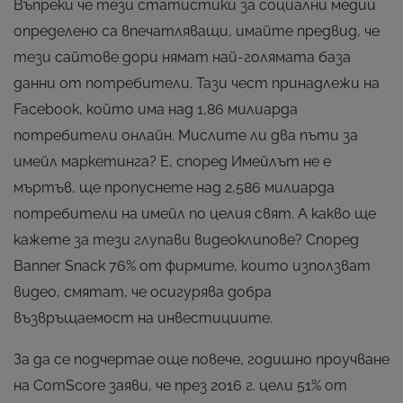
Въпреки че тези статистики за социални медии
определено са впечатляващи, имайте предвид, че
тези сайтове дори нямат най-голямата база
данни от потребители. Тази чест принадлежи на
Facebook, който има над 1,86 милиарда
потребители онлайн. Мислите ли два пъти за
имейл маркетинга? Е, според Имейлът не е
мъртъв, ще пропуснете над 2,586 милиарда
потребители на имейл по целия свят. А какво ще
кажете за тези глупави видеоклипове? Според
Banner Snack 76% от фирмите, които използват
видео, смятат, че осигурява добра
възвръщаемост на инвестициите.
За да се подчертае още повече, годишно проучване
на ComScore заяви, че през 2016 г. цели 51% от