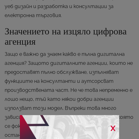
уеб дизайн и разработка и консултации за
електронна търговия.
Значението на изцяло цифрова
агенция
Защо е важно да знаем какво е пълна дигитална
агенция? Защото дигиталните агенции, които не
предоставят пълно обслужване, изпълняват
функциите на консултанти и аутсорсват
производствената част. Не че това непременно е
лошо нещо, тъй като някои добри агенции
използват този модел. Въпреки това много
зависи дали искате да работите с агенция, която
се фокусира върху консултации и възлага
X
останалото на външни изпълнители, или