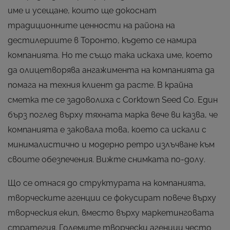
име и усещане, които ще докоснат
традиционните ценности на района на
дестилериите в Торонто, където се намира
компанията. Но те също така искаха име, което
да олицетворява ангажимента на компанията да
помага на техния клиент да расте. В крайна
сметка те се задоволиха с Corktown Seed Co. Един
бърз поглед върху тяхната марка вече ви казва, че
компанията е заковала това, което са искали с
минималистично и модерно ретро излъчване към
своите обезпечения. Вижте снимката по-долу.
Що се отнася до структурата на компанията,
творческите агенции се фокусират повече върху
творческия екип, вместо върху маркетинговата
стратегия. Големите творчески агенции често