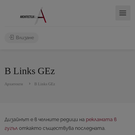
Влизане
B Links GEz
Архитекти
B Links GEz
Дизайнът е в челните редици на
рекламата в
гугъл
откакто съществува последната.