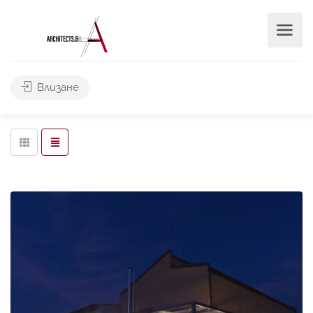
Търси
Влизане
Leaflet