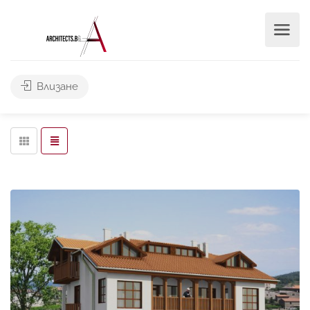
Търси
Влизане
Leaflet