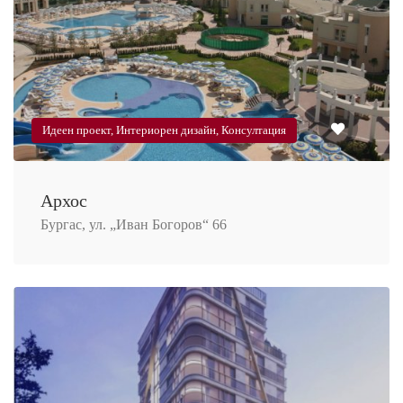
X
Идеен проект, Интериорен дизайн, Консултация
Какво
НЕ
знаете за
архитектурата?
Разберете
всички ТАЙНИ
от
Архос
нашето НАПЪЛНО
Бургас, ул. „Иван Богоров“ 66
БЕЗПЛАТНО
ръководство от
А до Я!
Вземи още сега!