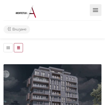
Търси
Влизане
Leaflet