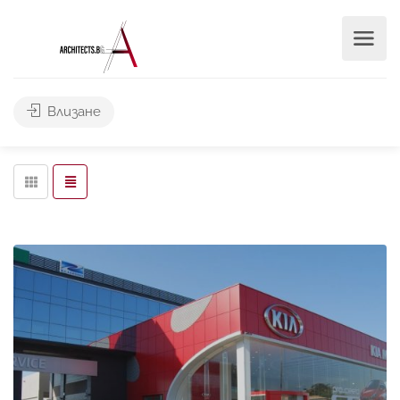
Търси
Влизане
Leaflet