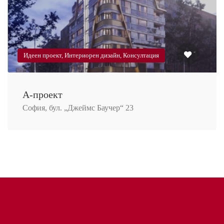
Идеен проект, Интериорен дизайн, Консултация
А-проект
София, бул. „Джеймс Баучер“ 23