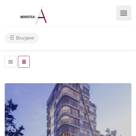
Търси
Влизане
Leaflet