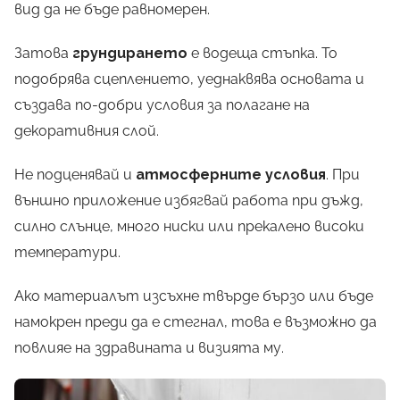
вид да не бъде равномерен.
Затова
грундирането
е водеща стъпка. То
подобрява сцеплението, уеднаквява основата и
създава по-добри условия за полагане на
декоративния слой.
Не подценявай и
атмосферните условия
. При
външно приложение избягвай работа при дъжд,
силно слънце, много ниски или прекалено високи
температури.
Ако материалът изсъхне твърде бързо или бъде
намокрен преди да е стегнал, това е възможно да
повлияе на здравината и визията му.