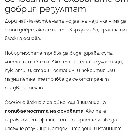
добрия резултат
Дори най-качествената мозаечна мазилка няма да
стои добре, ако се нанесе върху слаба, прашна или
влажна основа.
Повърхността трябва да бъде здрава, суха,
чиста и стабилна. Ако има ронещи се участъци,
пукнатини, стари нестабилни покрития или
мазни петна, те трябва да се отстранят
предварително.
Особено важно е да обърнеш внимание на
попиваемостта на основата
. Ако тя е
неравномерна, финишното покритие може да
изсъхне различно в отделните зони и крайният