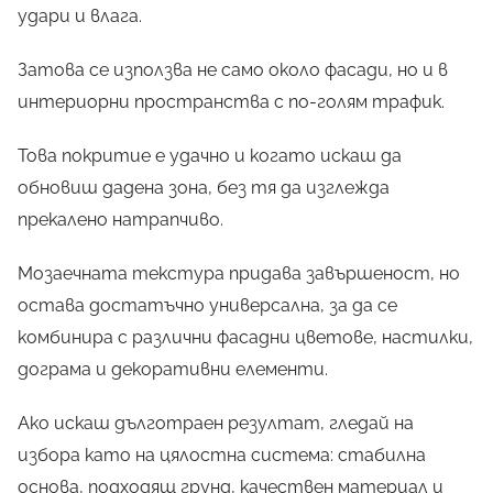
удари и влага.
Затова се използва не само около фасади, но и в
интериорни пространства с по-голям трафик.
Това покритие е удачно и когато искаш да
обновиш дадена зона, без тя да изглежда
прекалено натрапчиво.
Мозаечната текстура придава завършеност, но
остава достатъчно универсална, за да се
комбинира с различни фасадни цветове, настилки,
дограма и декоративни елементи.
Ако искаш дълготраен резултат, гледай на
избора като на цялостна система: стабилна
основа, подходящ грунд, качествен материал и