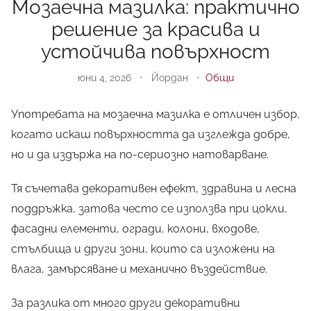
Мозаечна мазилка: практично
решение за красива и
устойчива повърхност
юни 4, 2026
•
Йордан
•
Общи
Употребата на мозаечна мазилка е отличен избор,
когато искаш повърхността да изглежда добре,
но и да издържа на по-сериозно натоварване.
Тя съчетава декоративен ефект, здравина и лесна
поддръжка, затова често се използва при цокли,
фасадни елементи, огради, колони, входове,
стълбища и други зони, които са изложени на
влага, замърсяване и механично въздействие.
За разлика от много други декоративни