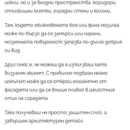
цокли, но и за входни пространства, коридори,
стълбищни клетки, оградни стени и колони.
Там, където обикновената боя или фина мазилка
може по-бързо да се замърси или нарани,
мозаечната повърхност запазва по-дълго добрия
си вид.
Друг плюс е, че можеш да я използваш като
визуален акцент. С правилно подбран нюанс
цокълът може да се открои елегантно от
фасадата или да се впише плавно в цялостния
стил на сградата.
Така получаваш не просто защитен слой, а
завършен архитектурен детайл.