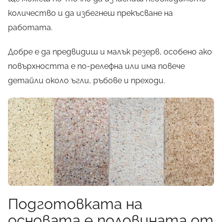
количество и да избегнеш прекъсване на
работата.
Добре е да предвидиш и малък резерв, особено ако
повърхността е по-релефна или има повече
детайли около ъгли, ръбове и преходи.
Подготовката на
основата е половината от