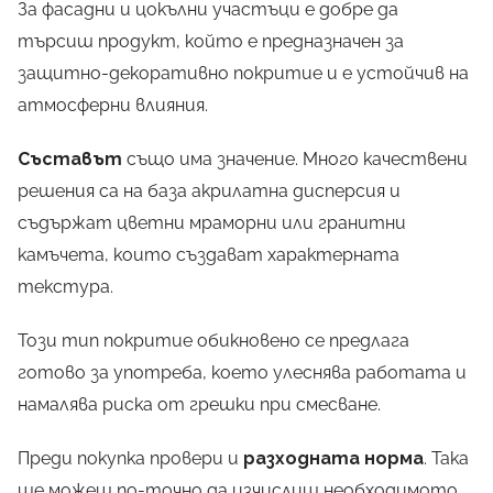
За фасадни и цокълни участъци е добре да
търсиш продукт, който е предназначен за
защитно-декоративно покритие и е устойчив на
атмосферни влияния.
Съставът
също има значение. Много качествени
решения са на база акрилатна дисперсия и
съдържат цветни мраморни или гранитни
камъчета, които създават характерната
текстура.
Този тип покритие обикновено се предлага
готово за употреба, което улеснява работата и
намалява риска от грешки при смесване.
Преди покупка провери и
разходната норма
. Така
ще можеш по-точно да изчислиш необходимото