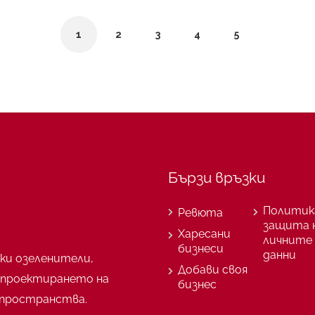
1
2
3
4
5
Бързи връзки
Политик
Ревюта
защита 
Харесани
личните
бизнеси
данни
ки озеленители,
Добави своя
 проектирането на
бизнес
пространства.