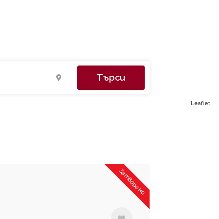
Търси
Leaflet
Затворено