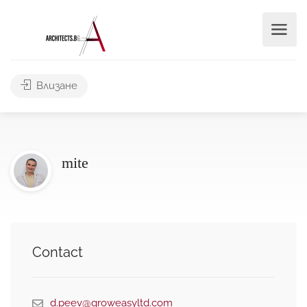
Влизане
mite
Contact
d.peev@groweasyltd.com