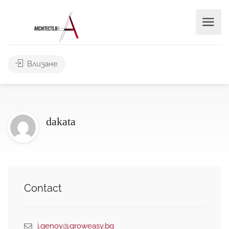
Влизане
dakata
Contact
j.genov@groweasy.bg