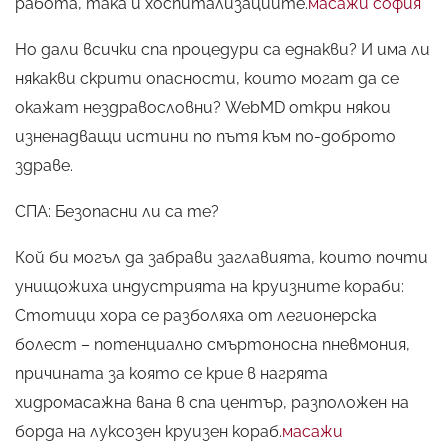
работа, така и хоспитализациите.
масажи софия
Но дали всички спа процедури са еднакви? И има ли
някакви скрити опасности, които могат да се
окажат нездравословни? WebMD откри някои
изненадващи истини по пътя към по-доброто
здраве.
СПА: Безопасни ли са те?
Кой би могъл да забрави заглавията, които почти
унищожиха индустрията на круизните кораби:
Стотици хора се разболяха от легионерска
болест – потенциално смъртоносна пневмония,
причината за която се крие в нагрята
хидромасажна вана в спа център, разположен на
борда на луксозен круизен кораб.
масажи