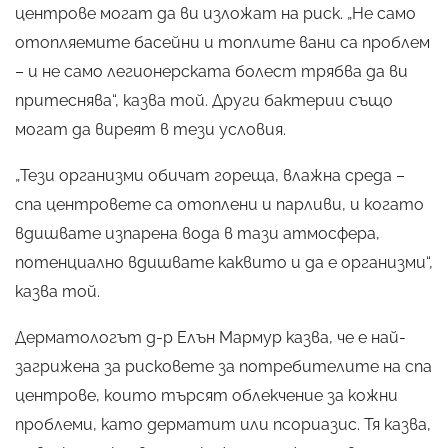
центрове могат да ви изложат на риск. „Не само
отопляемите басейни и топлите вани са проблем
– и не само легионерската болест трябва да ви
притеснява“, казва той. Други бактерии също
могат да виреят в тези условия.
„Тези организми обичат гореща, влажна среда –
спа центровете са отоплени и парливи, и когато
вдишвате изпарена вода в тази атмосфера,
потенциално вдишвате каквито и да е организми“,
казва той.
Дерматологът д-р Елън Мармур казва, че е най-
загрижена за рисковете за потребителите на спа
центрове, които търсят облекчение за кожни
проблеми, като дерматит или псориазис. Тя казва,