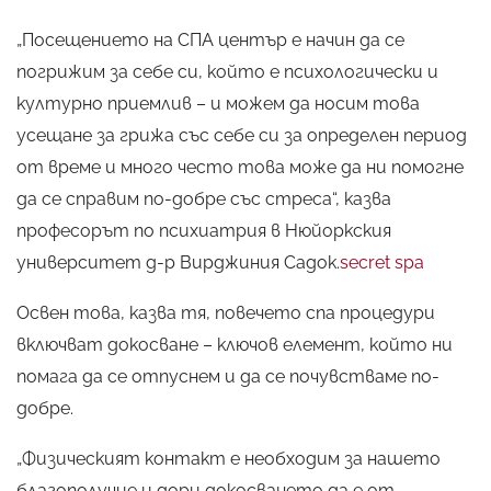
„Посещението на СПА център е начин да се
погрижим за себе си, който е психологически и
културно приемлив – и можем да носим това
усещане за грижа със себе си за определен период
от време и много често това може да ни помогне
да се справим по-добре със стреса“, казва
професорът по психиатрия в Нюйоркския
университет д-р Вирджиния Садок.
secret spa
Освен това, казва тя, повечето спа процедури
включват докосване – ключов елемент, който ни
помага да се отпуснем и да се почувстваме по-
добре.
„Физическият контакт е необходим за нашето
благополучие и дори докосването да е от