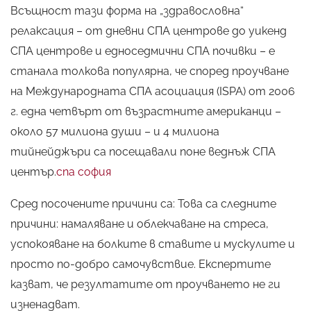
Всъщност тази форма на „здравословна“
релаксация – от дневни СПА центрове до уикенд
СПА центрове и едноседмични СПА почивки – е
станала толкова популярна, че според проучване
на Международната СПА асоциация (ISPA) от 2006
г. една четвърт от възрастните американци –
около 57 милиона души – и 4 милиона
тийнейджъри са посещавали поне веднъж СПА
център.
спа софия
Сред посочените причини са: Това са следните
причини: намаляване и облекчаване на стреса,
успокояване на болките в ставите и мускулите и
просто по-добро самочувствие. Експертите
казват, че резултатите от проучването не ги
изненадват.