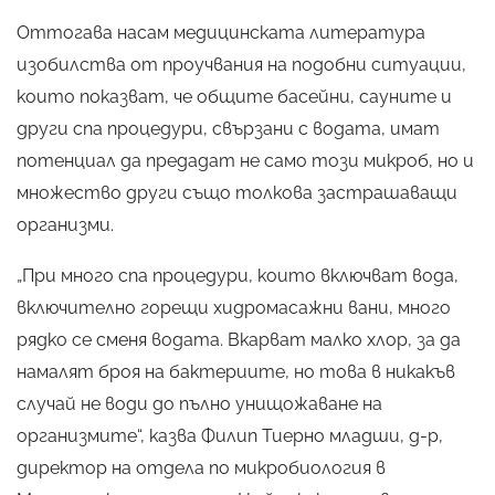
Оттогава насам медицинската литература
изобилства от проучвания на подобни ситуации,
които показват, че общите басейни, сауните и
други спа процедури, свързани с водата, имат
потенциал да предадат не само този микроб, но и
множество други също толкова застрашаващи
организми.
„При много спа процедури, които включват вода,
включително горещи хидромасажни вани, много
рядко се сменя водата. Вкарват малко хлор, за да
намалят броя на бактериите, но това в никакъв
случай не води до пълно унищожаване на
организмите“, казва Филип Тиерно младши, д-р,
директор на отдела по микробиология в