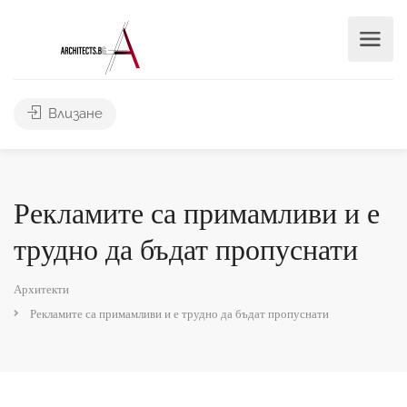
Влизане
Рекламите са примамливи и е
трудно да бъдат пропуснати
Архитекти
Рекламите са примамливи и е трудно да бъдат пропуснати