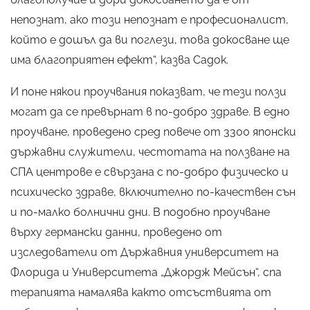
непознат, ако този непознат е професионалист,
който е дошъл да ви поглези, това докосване ще
има благоприятен ефект“, казва Садок.
И поне някои проучвания показват, че тези ползи
могат да се превърнат в по-добро здраве. В едно
проучване, проведено сред повече от 3300 японски
държавни служители, честотата на ползване на
СПА центрове е свързана с по-добро физическо и
психическо здраве, включително по-качествен сън
и по-малко болнични дни. В подобно проучване
върху германски данни, проведено от
изследователи от Държавния университет на
Флорида и Университета „Джордж Мейсън“, спа
терапията намалява както отсъствията от