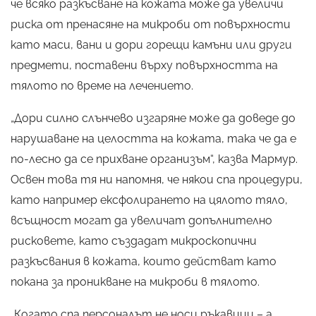
че всяко разкъсване на кожата може да увеличи
риска от пренасяне на микроби от повърхности
като маси, вани и дори горещи камъни или други
предмети, поставени върху повърхността на
тялото по време на лечението.
„Дори силно слънчево изгаряне може да доведе до
нарушаване на целостта на кожата, така че да е
по-лесно да се прихване организъм“, казва Мармур.
Освен това тя ни напомня, че някои спа процедури,
като например ексфолирането на цялото тяло,
всъщност могат да увеличат допълнително
рисковете, като създадат микроскопични
разкъсвания в кожата, които действат като
покана за проникване на микроби в тялото.
„Когато спа персоналът не носи ръкавици – а