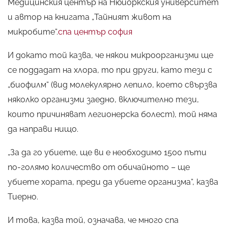
Медицинския център на Нюйоркския университет
и автор на книгата „Тайният живот на
микробите“.
спа център софия
И докато той казва, че някои микроорганизми ще
се поддадат на хлора, то при други, като тези с
„биофилм“ (вид молекулярно лепило, което свързва
няколко организми заедно, включително тези,
които причиняват легионерска болест), той няма
да направи нищо.
„За да го убиете, ще ви е необходимо 1500 пъти
по-голямо количество от обичайното – ще
убиете хората, преди да убиете организма“, казва
Тиерно.
И това, казва той, означава, че много спа