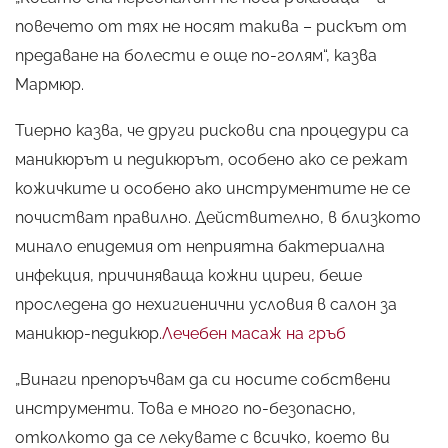
повечето от тях не носят такива – рискът от
предаване на болести е още по-голям“, казва
Мармюр.
Тиерно казва, че други рискови спа процедури са
маникюрът и педикюрът, особено ако се режат
кожичките и особено ако инструментите не се
почистват правилно. Действително, в близкото
минало епидемия от неприятна бактериална
инфекция, причиняваща кожни циреи, беше
проследена до нехигиенични условия в салон за
маникюр-педикюр.
Лечебен масаж на гръб
„Винаги препоръчвам да си носите собствени
инструменти. Това е много по-безопасно,
отколкото да се лекувате с всичко, което ви