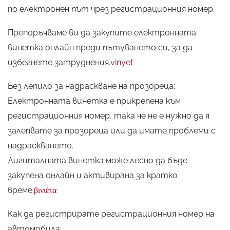
по електронен път чрез регистрационния номер.
Препоръчваме ви да закупите електронната
винетка онлайн преди пътуването си, за да
избегнете затруднения.
vinyet
Без лепило за надраскване на прозореца:
Електронната винетка е прикрепена към
регистрационния номер, така че не е нужно да я
залепвате за прозореца или да имате проблеми с
надраскването.
Дигиталната винетка може лесно да бъде
закупена онлайн и активирана за кратко
време.
βινιέτα
Как да регистрирате регистрационния номер на
автомобила: