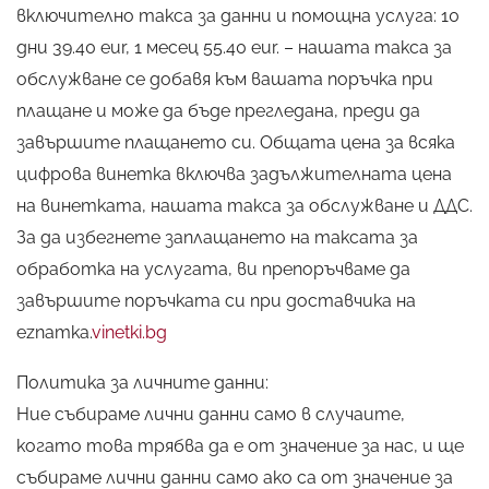
включително такса за данни и помощна услуга: 10
дни 39.40 eur, 1 месец 55.40 eur. – нашата такса за
обслужване се добавя към вашата поръчка при
плащане и може да бъде прегледана, преди да
завършите плащането си. Общата цена за всяка
цифрова винетка включва задължителната цена
на винетката, нашата такса за обслужване и ДДС.
За да избегнете заплащането на таксата за
обработка на услугата, ви препоръчваме да
завършите поръчката си при доставчика на
eznamka.
vinetki.bg
Политика за личните данни:
Ние събираме лични данни само в случаите,
когато това трябва да е от значение за нас, и ще
събираме лични данни само ако са от значение за