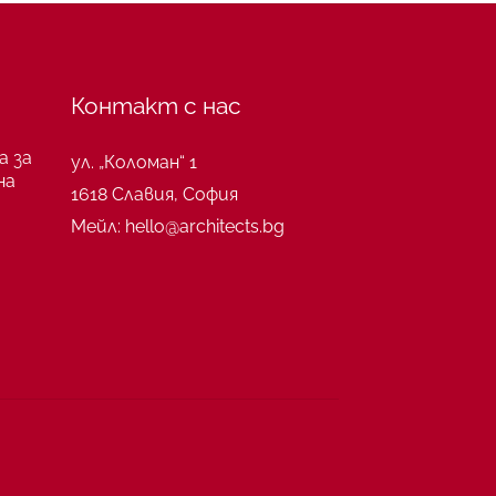
Контакт с нас
а за
ул. „Коломан“ 1
на
1618 Славия, София
Мейл: hello@architects.bg