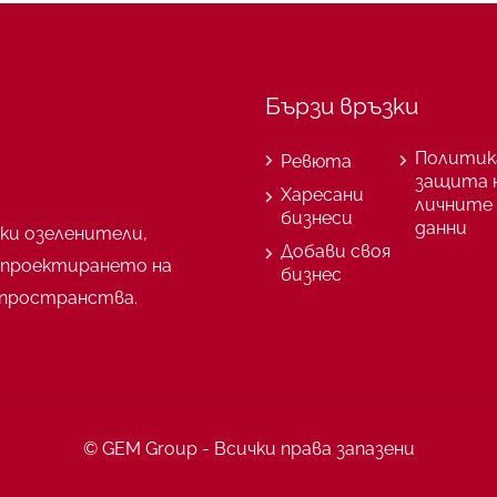
Бързи връзки
Политик
Ревюта
защита 
Харесани
личните
бизнеси
данни
ки озеленители,
Добави своя
 проектирането на
бизнес
пространства.
© GEM Group - Всички права запазени