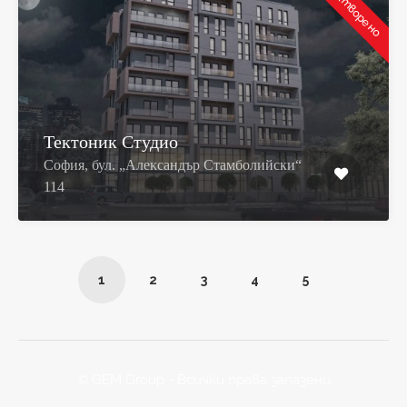
Затворено
Тектоник Студио
София, бул. „Александър Стамболийски“
114
1
2
3
4
5
© GEM Group - Всички права запазени