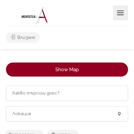
Влизане
Show Map
2