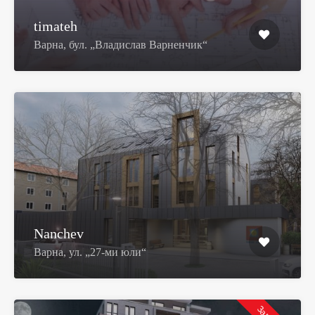
timateh
Варна, бул. „Владислав Варненчик“
Nanchev
Варна, ул. „27-ми юли“